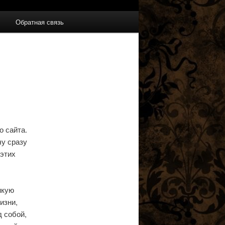
Обратная связь
о сайта.
чу сразу
 этих
икую
изни,
д собой,