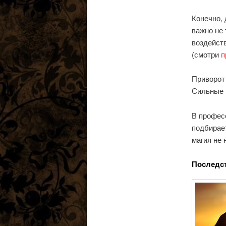
Конечно, 
важно не 
воздейств
(смотри
п
Приворот
Сильные 
В профес
подбирает
магия не 
Последс