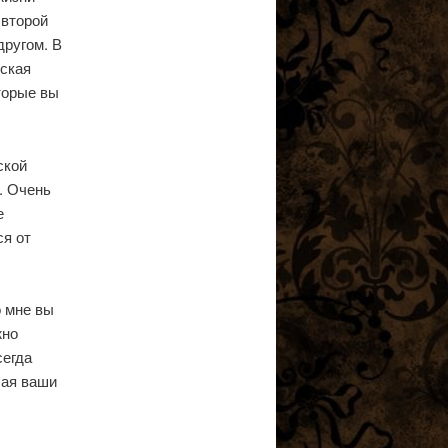
 второй
другом. В
еская
торые вы
ской
. Очень
е
ся от
о мне вы
жно
сегда
чая ваши