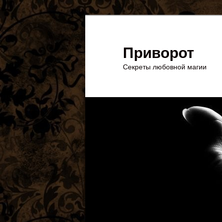
Перейти
к
основному
Приворот
содержимому
Секреты любовной магии