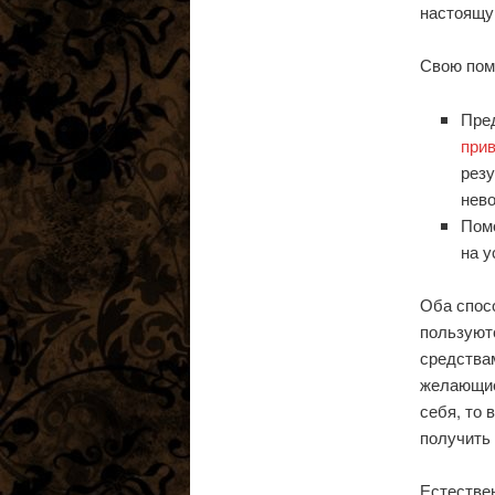
настоящу
Свою пом
Пред
при
резу
нев
Помо
на у
Оба спос
пользуютс
средства
желающие 
себя, то 
получить
Естестве