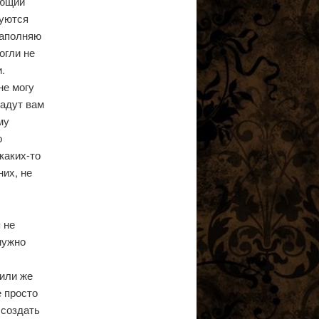
ающий
суются
наполняю
огли не
.
не могу
дадут вам
му
о
каких-то
их, не
 не
нужно
 или же
 просто
 создать