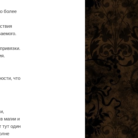
до более
дствия
ваемого.
привязки.
ия.
ости, что
и,
 в магии и
 тут один
полне