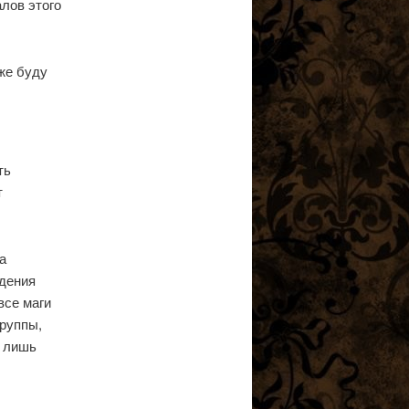
лов этого
оже буду
ть
т
а
едения
все маги
руппы,
о лишь