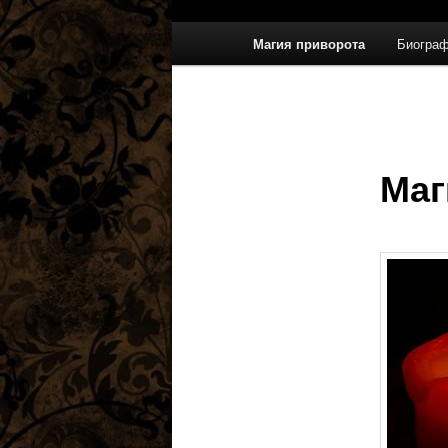
Главное
Магия приворота
Биограф
меню
Маг