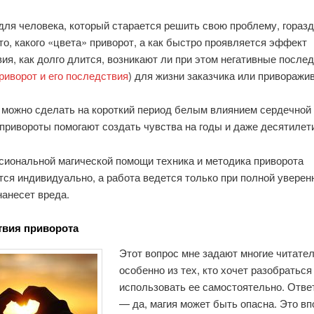
для человека, который старается решить свою проблему, гораз
то, какого «цвета» приворот, а как быстро проявляется эффект
ия, как долго длится, возникают ли при этом негативные после
риворот и его последствия
) для жизни заказчика или приворажи
 можно сделать на короткий период белым влиянием сердечной 
привороты помогают создать чувства на годы и даже десятилет
сиональной магической помощи техника и методика приворота
ся индивидуально, а работа ведется только при полной уверенн
нанесет вреда.
твия приворота
Этот вопрос мне задают многие читател
особенно из тех, кто хочет разобраться
использовать ее самостоятельно. Ответ
— да, магия может быть опасна. Это в