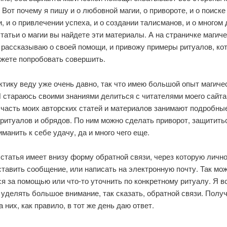
 Вот почему я пишу и о любовной магии, о привороте, и о поиске
, и о привлечении успеха, и о создании талисманов, и о многом 
татьи о магии вы найдете эти материалы. А на страничке магич
 рассказываю о своей помощи, и привожу примеры ритуалов, ко
ожете попробовать совершить.
тику веду уже очень давно, так что имею большой опыт магиче
 стараюсь своими знаниями делиться с читателями моего сайта
часть моих авторских статей и материалов занимают подробны
ритуалов и обрядов. По ним можно сделать приворот, защитить
иманить к себе удачу, да и много чего еще.
статья имеет внизу форму обратной связи, через которую личн
тавить сообщение, или написать на электронную почту. Так мо
я за помощью или что-то уточнить по конкретному ритуалу. Я в
уделять большое внимание, так сказать, обратной связи. Полу
а них, как правило, в тот же день даю ответ.