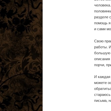
человека.
половинки
разделе с
помощь я
и сами м
Свою прак
работы. И
большую 
описания 
порчи, пр
И каждая 
можете ос
обратитьс
стараюсь 
письма, н