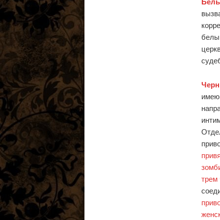
Белы
вызва
корре
белый
церкв
суде
Черн
имеющ
напра
инти
Отде
приво
привя
зомб
трем
соеди
прив
женс