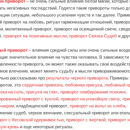
й приворот
– не очень сильные влияния белой магии, которые 
ть негативных последствий. Годятся такие привороты только д
кции ситуации, небольшого усиления чувств и так далее. Прим
 приворот на любовь, ритуал гармонизации отношений, приворо
и, молитвенный приворот, приворот на освященной свече, свед
б,
приворот на позитивные мысли
,
приворот Связка Судеб
и друг
ый приворот
– влияния средней силы или очень сильные возде
ие значительное влияние на чувства человека. В зависимости 
вленности приворота, он может также оказывать свое воздейст
мное влечение, может менять судьбу и мысли привораживаемого
льно рассказываю про
результаты черного приворота
. Примеры
ротов, это
сердечная привязка
,
любовная присуха
,
любовный п
зка на соль
,
присуха на секс
,
приворот зомбирование психики
,
ированный приворот с куклой
,
приворот на упокойную свечу
,
при
 чакрам
, кладбищенский приворот,
приворот на вольт из хлеба
,
нение судеб, черное венчание, сексуальный приворот или егиль
орот с бесовской одержимостью
,
приворот с жертвой
,
приворот н
кую кровь
и еще некоторые ритуалы.