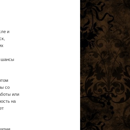
сле и
ск,
их
е шансы
нтом
мы со
аботы или
ность на
ет
жизни