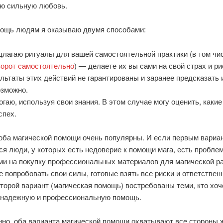
ю сильную любовь.
ощь людям я оказываю двумя способами:
лагаю ритуалы для вашей самостоятельной практики (в том чи
ворот самостоятельно
) — делаете их вы сами на свой страх и ри
льтаты этих действий не гарантированы и заранее предсказать 
озможно.
гаю, используя свои знания. В этом случае могу оценить, каки
спех.
оба магической помощи очень популярны. И если первым вариа
я люди, у которых есть недоверие к помощи мага, есть пробле
ми на покупку профессиональных материалов для магической р
попробовать свои силы, готовые взять все риски и ответствен
второй вариант (магическая помощь) востребованы теми, кто хоч
 надежную и профессиональную помощь.
нно, оба варианта магической помощи охватывают все стороны 