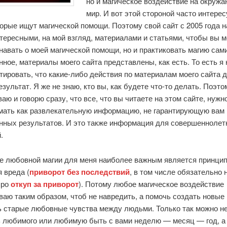
но и магическое воздействие на окруж
мир. И вот этой стороной часто интере
орые ищут магической помощи. Поэтому свой сайт с 2005 года 
тересными, на мой взгляд, материалами и статьями, чтобы вы м
навать о моей магической помощи, но и практиковать магию сами
ное, материалы моего сайта представлены, как есть. То есть я 
тировать, что какие-либо действия по материалам моего сайта 
зультат. Я же не знаю, кто вы, как будете что-то делать. Поэто
аю и говорю сразу, что все, что вы читаете на этом сайте, нужн
мать как развлекательную информацию, не гарантирующую вам 
нных результатов. И это также информация для совершеннолетн
.
ке любовной магии для меня наиболее важным является принцип
 вреда (
приворот без последствий
, в том числе обязательно 
про
откуп за приворот
). Потому любое магическое воздействие
аю таким образом, чтоб не навредить, а помочь создать новые
ь старые любовные чувства между людьми. Только так можно не
ь любимого или любимую быть с вами неделю — месяц — год, а