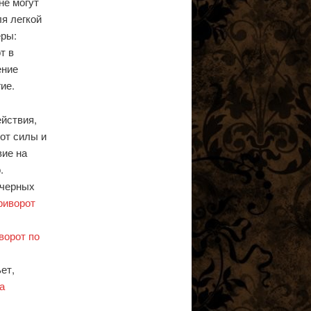
не могут
ля легкой
еры:
т в
ение
ие.
йствия,
от силы и
вие на
.
 черных
риворот
ворот по
ет,
а