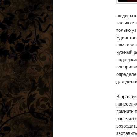
люди, кот
только ин
только уз
Единствен
вам гаран
нужный ре
подчеркив
восприни
определе
для детей
В практи
нанесения
помнить 
рассчитыв
возродит
заставит