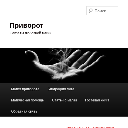
Перейти
к
Поис
основному
содержимому
Приворот
Секреты любовной магии
Главное
Магия приворота
Биография мага
меню
Магическая помощь
Статьи о магии
Гостевая книга
Обратная связь
Навигация
←
Предыдущая
Следующая
→