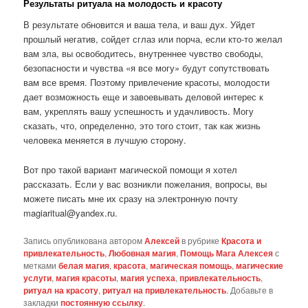
Результаты ритуала на молодость и красоту
В результате обновится и ваша тела, и ваш дух. Уйдет
прошлый негатив, сойдет сглаз или порча, если кто-то желал
вам зла, вы освободитесь, внутреннее чувство свободы,
безопасности и чувства «я все могу» будут сопутствовать
вам все время. Поэтому привлечение красоты, молодости
дает возможность еще и завоевывать деловой интерес к
вам, укреплять вашу успешность и удачливость. Могу
сказать, что, определенно, это того стоит, так как жизнь
человека меняется в лучшую сторону.
Вот про такой вариант магической помощи я хотел
рассказать. Если у вас возникли пожелания, вопросы, вы
можете писать мне их сразу на электронную почту
magiaritual@yandex.ru.
Запись опубликована автором
Алексей
в рубрике
Красота и
привлекательность
,
Любовная магия
,
Помощь Мага Алексея
с
метками
белая магия
,
красота
,
магическая помощь
,
магические
услуги
,
магия красоты
,
магия успеха
,
привлекательность
,
ритуал на красоту
,
ритуал на привлекательность
. Добавьте в
закладки
постоянную ссылку
.