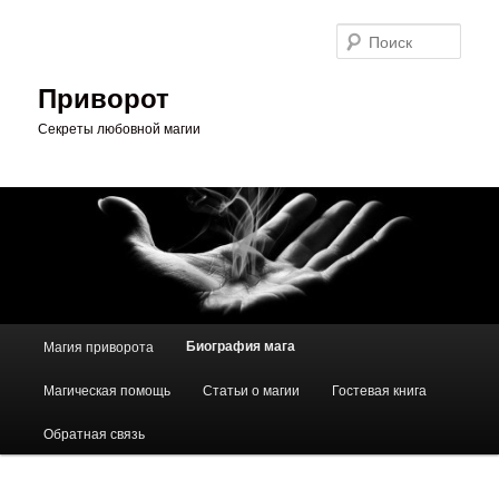
Перейти
к
Поис
основному
содержимому
Приворот
Секреты любовной магии
Главное
Биография мага
Магия приворота
меню
Магическая помощь
Статьи о магии
Гостевая книга
Обратная связь