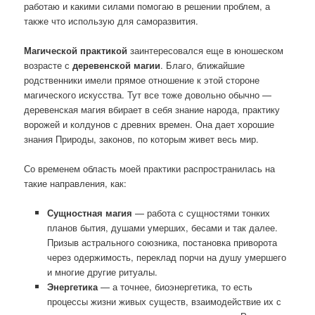
работаю и какими силами помогаю в решении проблем, а
также что использую для саморазвития.
Магической практикой
заинтересовался еще в юношеском
возрасте с
деревенской магии
. Благо, ближайшие
родственники имели прямое отношение к этой стороне
магического искусства. Тут все тоже довольно обычно —
деревенская магия вбирает в себя знание народа, практику
ворожей и колдунов с древних времен. Она дает хорошие
знания Природы, законов, по которым живет весь мир.
Со временем область моей практики распространилась на
такие направления, как:
Сущностная магия
— работа с сущностями тонких
планов бытия, душами умерших, бесами и так далее.
Призыв астрального союзника, постановка приворота
через одержимость, переклад порчи на душу умершего
и многие другие ритуалы.
Энергетика
— а точнее, биоэнергетика, то есть
процессы жизни живых существ, взаимодействие их с