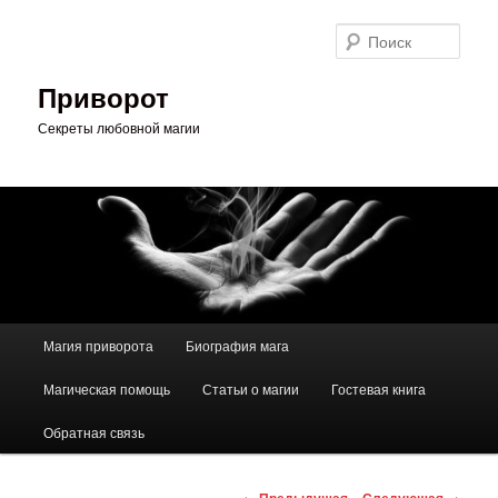
Перейти
к
Поис
основному
содержимому
Приворот
Секреты любовной магии
Главное
Магия приворота
Биография мага
меню
Магическая помощь
Статьи о магии
Гостевая книга
Обратная связь
Навигация
←
Предыдущая
Следующая
→