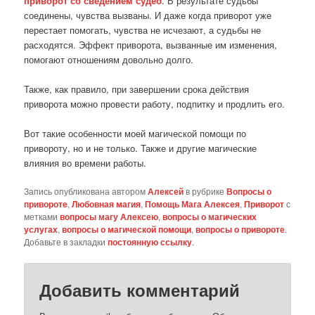
приворот со сведением судеб
. В результате судьбы
соединены, чувства вызваны. И даже когда приворот уже
перестает помогать, чувства не исчезают, а судьбы не
расходятся. Эффект приворота, вызванные им изменения,
помогают отношениям довольно долго.
Также, как правило, при завершении срока действия
приворота можно провести работу, подпитку и продлить его.
Вот такие особенности моей магической помощи по
привороту, но и не только. Также и другие магические
влияния во времени работы.
Запись опубликована автором
Алексей
в рубрике
Вопросы о
привороте
,
Любовная магия
,
Помощь Мага Алексея
,
Приворот
с
метками
вопросы магу Алексею
,
вопросы о магических
услугах
,
вопросы о магической помощи
,
вопросы о привороте
.
Добавьте в закладки
постоянную ссылку
.
Добавить комментарий