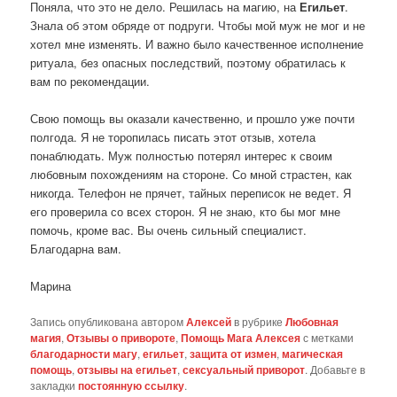
Поняла, что это не дело. Решилась на магию, на
Егильет
.
Знала об этом обряде от подруги. Чтобы мой муж не мог и не
хотел мне изменять. И важно было качественное исполнение
ритуала, без опасных последствий, поэтому обратилась к
вам по рекомендации.
Свою помощь вы оказали качественно, и прошло уже почти
полгода. Я не торопилась писать этот отзыв, хотела
понаблюдать. Муж полностью потерял интерес к своим
любовным похождениям на стороне. Со мной страстен, как
никогда. Телефон не прячет, тайных переписок не ведет. Я
его проверила со всех сторон. Я не знаю, кто бы мог мне
помочь, кроме вас. Вы очень сильный специалист.
Благодарна вам.
Марина
Запись опубликована автором
Алексей
в рубрике
Любовная
магия
,
Отзывы о привороте
,
Помощь Мага Алексея
с метками
благодарности магу
,
егильет
,
защита от измен
,
магическая
помощь
,
отзывы на егильет
,
сексуальный приворот
. Добавьте в
закладки
постоянную ссылку
.