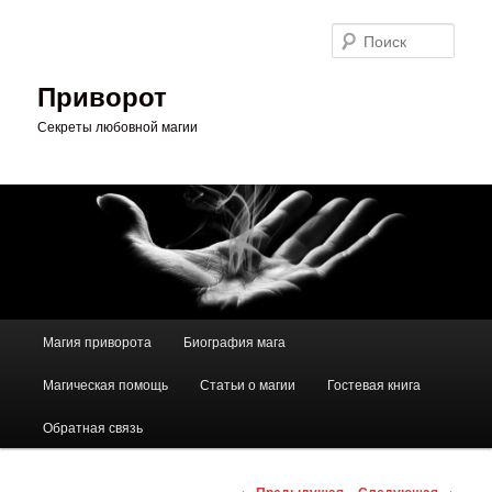
Перейти
к
Поис
основному
содержимому
Приворот
Секреты любовной магии
Главное
Магия приворота
Биография мага
меню
Магическая помощь
Статьи о магии
Гостевая книга
Обратная связь
Навигация
←
Предыдущая
Следующая
→