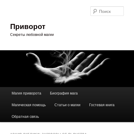
Перейти
Перейти
к
к
Поис
основному
дополнительному
содержимому
содержимому
Приворот
Секреты любовной магии
Главное
Магия приворота
Биография мага
меню
Магическая помощь
Статьи о магии
Гостевая книга
Обратная связь
АРХИВ РУБРИКИ:
ЗАГОВОРЫ ОТ ПЬЯНСТВА