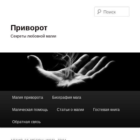
Перейти
Перейти
к
к
Поис
основному
дополнительному
содержимому
содержимому
Приворот
Секреты любовной магии
Главное
Магия приворота
Биография мага
меню
Магическая помощь
Статьи о магии
Гостевая книга
Обратная связь
АРХИВ ЗА МЕСЯЦ:
ИЮЛЬ 2024