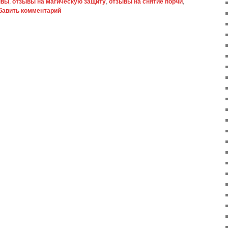
ывы
,
отзывы на магическую защиту
,
отзывы на снятие порчи
,
бавить комментарий