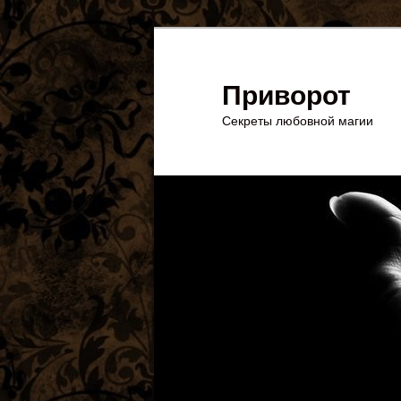
Перейти
Перейти
к
к
основному
дополнительному
Приворот
содержимому
содержимому
Секреты любовной магии