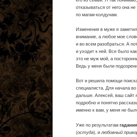
отказываться от него она не
по магам-колдунам.
Изменения в муже я заметил
внимание, а любое мое слов
и во всем разобраться. А п
и уходит к ней. Все было как
это не муж мой, а посторонн
Ведь у меня были подозрения
Вот и решила помощи поиска
специалиста. Для начала во
дальше. Алексей, ваш сайт 
подробно и понятно рассказ
именно к вам, у меня не был
Уже по результатам
гадани
(
остуда
), и
любовный прив