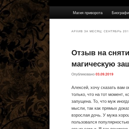
Главное
Магия приворота
Биографи
меню
АРХИВ ЗА МЕСЯЦ:
СЕНТЯБРЬ 201
Отзыв на сняти
магическую за
Опубликовано
03.09.2019
Алексей, хочу сказать вам о
только, что на тот момент, 
запущена. То, что муж иногда
мысли, так как прямых дока
взрослая дочь. У мужа хоро
пользовался популярностью 
его из семьи. Я так понимаю