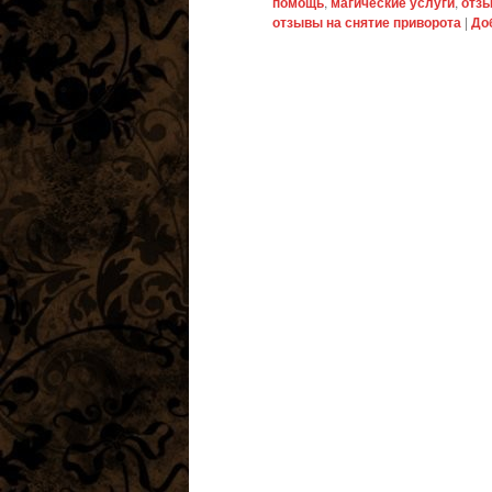
помощь
,
магические услуги
,
отз
отзывы на снятие приворота
|
До