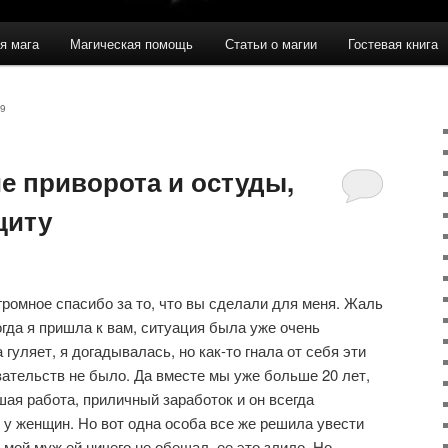
я мага
Магическая помощь
Статьи о магии
Гостевая книга
9
е приворота и остуды,
щиту
громное спасибо за то, что вы сделали для меня. Жаль
когда я пришла к вам, ситуация была уже очень
 гуляет, я догадывалась, но как-то гнала от себя эти
зательств не было. Да вместе мы уже больше 20 лет,
шая работа, приличный заработок и он всегда
у женщин. Но вот одна особа все же решила увести
, мой муж ей ничего не обещал, ее это злило. Но