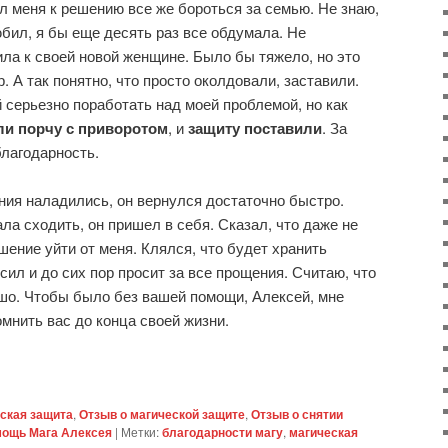
л меня к решению все же бороться за семью. Не знаю,
юбил, я бы еще десять раз все обдумала. Не
ила к своей новой женщине. Было бы тяжело, но это
 А так понятно, что просто околдовали, заставили.
 серьезно поработать над моей проблемой, но как
ли порчу с приворотом
, и
защиту поставили
. За
лагодарность.
ия наладились, он вернулся достаточно быстро.
ала сходить, он пришел в себя. Сказал, что даже не
ешение уйти от меня. Клялся, что будет хранить
сил и до сих пор просит за все прощения. Считаю, что
ошо. Чтобы было без вашей помощи, Алексей, мне
мнить вас до конца своей жизни.
ская защита
,
Отзыв о магической защите
,
Отзыв о снятии
ощь Мага Алексея
|
Метки:
благодарности магу
,
магическая