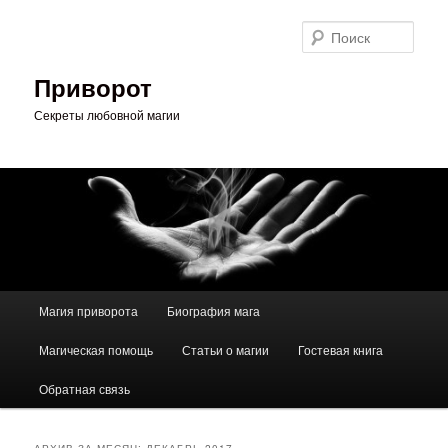
Перейти
Перейти
к
к
Поис
основному
дополнительному
содержимому
содержимому
Приворот
Секреты любовной магии
Главное
Магия приворота
Биография мага
меню
Магическая помощь
Статьи о магии
Гостевая книга
Обратная связь
АРХИВ ЗА МЕСЯЦ:
ДЕКАБРЬ 2017