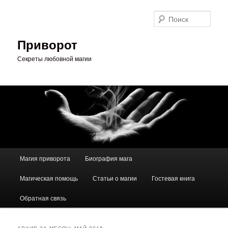
Перейти
Перейти
к
к
Поис
основному
дополнительному
содержимому
содержимому
Приворот
Секреты любовной магии
Главное
Магия приворота
Биография мага
меню
Магическая помощь
Статьи о магии
Гостевая книга
Обратная связь
АРХИВ ЗА МЕСЯЦ:
МАЙ 2018