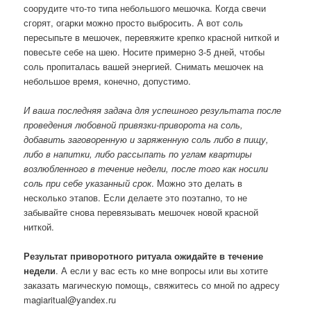
соорудите что-то типа небольшого мешочка. Когда свечи
сгорят, огарки можно просто выбросить. А вот соль
пересыпьте в мешочек, перевяжите крепко красной ниткой и
повесьте себе на шею. Носите примерно 3-5 дней, чтобы
соль пропиталась вашей энергией. Снимать мешочек на
небольшое время, конечно, допустимо.
И ваша последняя задача для успешного результата после
проведения любовной привязки-приворота на соль,
добавить заговоренную и заряженную соль либо в пищу,
либо в напитки, либо рассыпать по углам квартиры
возлюбленного в течение недели, после того как носили
соль при себе указанный срок
. Можно это делать в
несколько этапов. Если делаете это поэтапно, то не
забывайте снова перевязывать мешочек новой красной
ниткой.
Результат приворотного ритуала ожидайте в течение
недели
. А если у вас есть ко мне вопросы или вы хотите
заказать магическую помощь, свяжитесь со мной по адресу
magiaritual@yandex.ru