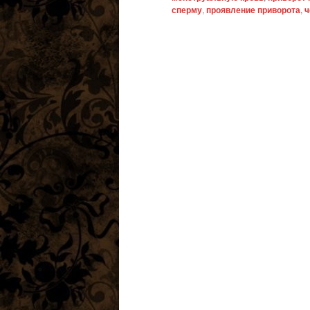
сперму
,
проявление приворота
,
ч