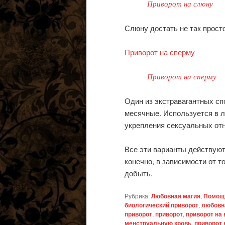
Приворот на слюну
Слюну достать не так просто
Приворот на сперму
Приворот на сперму
Один из экстравагантных спо
месячные. Используется в л
укрепления сексуальных от
Все эти варианты действуют
конечно, в зависимости от т
добыть.
Рубрика:
Любовная магия
,
Помощь
биологический приворот
,
любовн
приворот
,
приворот
,
приворот на
менструальную кровь
,
приворот 