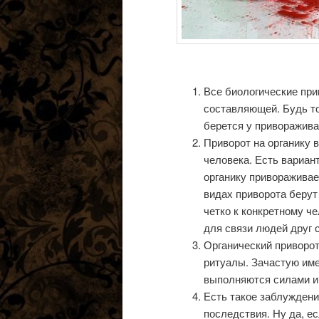
Все биологические при
составляющей. Будь то
берется у приворажива
Приворот на органику в
человека. Есть вариан
органику привораживаем
видах приворота берут
четко к конкретному че
для связи людей друг с
Органический приворот
ритуалы. Зачастую име
выполняются силами и 
Есть такое заблуждени
последствия. Ну да, ес