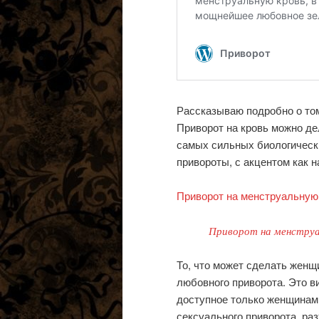
Рассказываю подробно о том
Приворот на кровь можно де
самых сильных биологическ
привороты, с акцентом как н
Приворот на менструальную
Приворот на менструа
То, что может сделать женщ
любовного приворота. Это в
доступное только женщинам.
сексуального приворота, раз