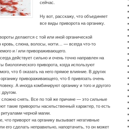
сейчас.
Ну вот, расскажу, что объединяет
все виды приворота на органику.
вороты делаются с той или иной органической
 кровь, слюна, волосы, ногти… — всегда что-то
емого и / или привораживающего.
сегда действует сильно и очень точно направлен на
ты биологического приворота, когда используют
ого, что б оказать на него прямое влияние. В других
 органику привораживающего, что б привязать очень
ловеку. А иногда комбинируют органику и того и другого
 другом.
 сложно снять. Все по той же причине — это сильные
ют такие привороты насильственный характер, то есть
ритуалами черной магии.
е, что приворот на органику вызывает негативные
ли его сделать неправильно, напортачить, то он может