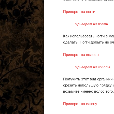
Приворот на ногти
Приворот на ногти
Как использовать ногти в ма
сделать. Ногти добыть не оч
Приворот на волосы
Приворот на волосы
Получить этот вид органики
срезать небольшую прядку и
возьмите именно волос того,
Приворот на слюну