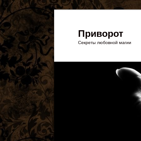
Перейти
Перейти
к
к
основному
дополнительному
Приворот
содержимому
содержимому
Секреты любовной магии