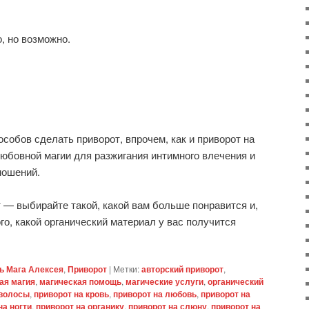
, но возможно.
собов сделать приворот, впрочем, как и приворот на
юбовной магии для разжигания интимного влечения и
ношений.
 — выбирайте такой, какой вам больше понравится и,
ого, какой органический материал у вас получится
 Мага Алексея
,
Приворот
|
Метки:
авторский приворот
,
ая магия
,
магическая помощь
,
магические услуги
,
органический
 волосы
,
приворот на кровь
,
приворот на любовь
,
приворот на
на ногти
,
приворот на органику
,
приворот на слюну
,
приворот на