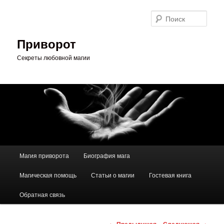
Перейти
к
Поис
основному
содержимому
Приворот
Секреты любовной магии
Главное
Магия приворота
Биография мага
меню
Магическая помощь
Статьи о магии
Гостевая книга
Обратная связь
Навигация
←
Предыдущая
Следующая
→