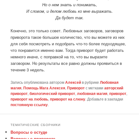
Но о нем знать и понимать,
И словом, и делом любовь ко мне выражать.
Да будет так.
Конечно, это только совет. Любовных заговоров, заговоров
приворота такое большое количество, что вы можете из них
для себя посмотреть и подобрать что-то более подходящее,
что понравится именно вам. Тогда приворот будет работать
немного иначе, с поправкой на то, что вы выразите
заговором. Но результаты все равно должны проявиться в
течение 3 недель.
Запись опубликована автором
Алексей
в рубрике
Любовная
магия
,
Помощь Мага Алексея
,
Приворот
с метками
авторский
приворот
,
биологический приворот
,
любовная магия
,
приворот
,
приворот на любовь
,
приворот на слюну
. Добавьте в закладки
постоянную ссылку
.
ТЕМАТИЧЕСКИЕ СБОРНИКИ
Вопросы о остуде
Вопросы о привороте