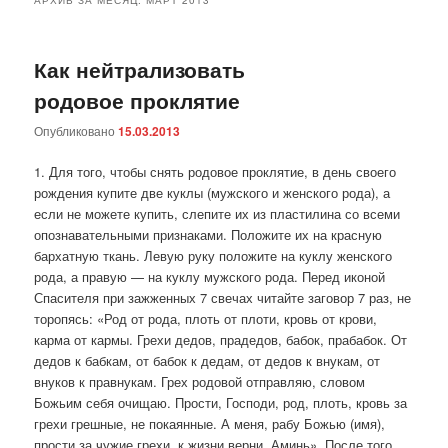
Как нейтрализовать
родовое проклятие
Опубликовано
15.03.2013
1. Для того, чтобы снять родовое проклятие, в день своего
рождения купите две куклы (мужского и женского рода), а
если не можете купить, слепите их из пластилина со всеми
опознавательными признаками. Положите их на красную
бархатную ткань. Левую руку положите на куклу женского
рода, а правую — на куклу мужского рода. Перед иконой
Спасителя при зажженных 7 свечах читайте заговор 7 раз, не
торопясь: «Род от рода, плоть от плоти, кровь от крови,
карма от кармы. Грехи дедов, прадедов, бабок, прабабок. От
дедов к бабкам, от бабок к дедам, от дедов к внукам, от
внуков к правнукам. Грех родовой отправляю, словом
Божьим себя очищаю. Прости, Господи, род, плоть, кровь за
грехи грешные, не покаянные. А меня, рабу Божью (имя),
прости за чужие грехи, к жизни верни. Аминь». После того