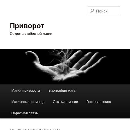
Перейти
Перейти
к
к
Поис
основному
дополнительному
содержимому
содержимому
Приворот
Секреты любовной магии
Главное
Магия приворота
Биография мага
меню
Магическая помощь
Статьи о магии
Гостевая книга
Обратная связь
АРХИВ ЗА МЕСЯЦ:
МАРТ 2013