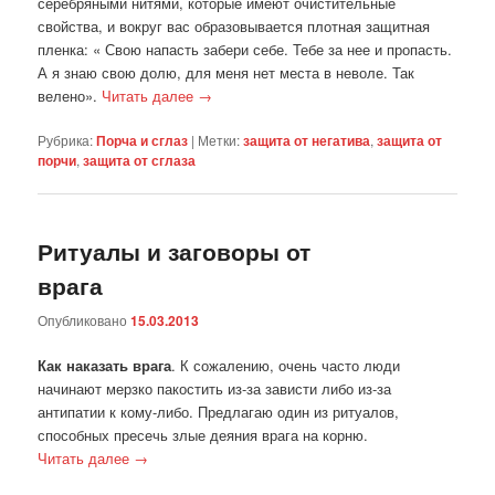
серебряными нитями, которые имеют очистительные
свойства, и вокруг вас образовывается плотная защитная
пленка: « Свою напасть забери себе. Тебе за нее и пропасть.
А я знаю свою долю, для меня нет места в неволе. Так
велено».
Читать далее
→
Рубрика:
Порча и сглаз
|
Метки:
защита от негатива
,
защита от
порчи
,
защита от сглаза
Ритуалы и заговоры от
врага
Опубликовано
15.03.2013
Как наказать врага
. К сожалению, очень часто люди
начинают мерзко пакостить из-за зависти либо из-за
антипатии к кому-либо. Предлагаю один из ритуалов,
способных пресечь злые деяния врага на корню.
Читать далее
→