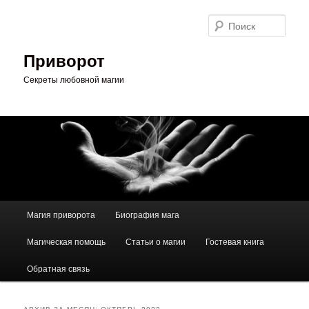
Перейти
Перейти
к
к
Поис
основному
дополнительному
содержимому
содержимому
Приворот
Секреты любовной магии
Главное
Магия приворота
Биография мага
меню
Магическая помощь
Статьи о магии
Гостевая книга
Обратная связь
АРХИВ ЗА МЕСЯЦ:
ОКТЯБРЬ 2022