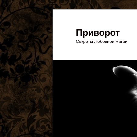
Перейти
Перейти
к
к
основному
дополнительному
Приворот
содержимому
содержимому
Секреты любовной магии