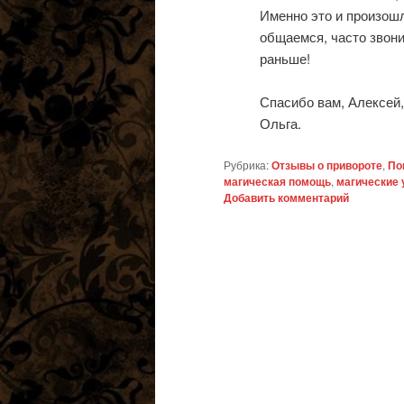
Именно это и произошл
общаемся, часто звони
раньше!
Спасибо вам, Алексей,
Ольга.
Рубрика:
Отзывы о привороте
,
По
магическая помощь
,
магические 
Добавить комментарий