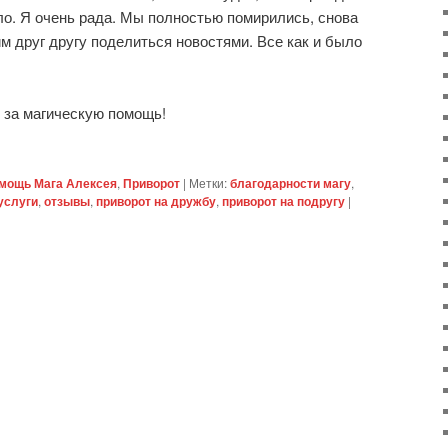
о. Я очень рада. Мы полностью помирились, снова
м друг другу поделиться новостями. Все как и было
 за магическую помощь!
мощь Мага Алексея
,
Приворот
|
Метки:
благодарности магу
,
услуги
,
отзывы
,
приворот на дружбу
,
приворот на подругу
|