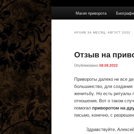
Главное
Магия приворота
Биографи
меню
АРХИВ ЗА МЕСЯЦ:
АВГУСТ 2022
Отзыв на прив
Опубликовано
08.08.2022
Привороты далеко не все д
большинство, для создания 
женитьбу. Но есть ритуалы 
отношения. Вот о таком слу
помогал
приворотом на др
письмо, конечно, с разрешен
Здравствуйте, Алексей