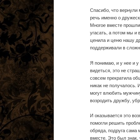
Спасибо, что вернули 
речь именно о дружеск
Многое вместе прошли
угасать, а потом мы и
ценила и ценю нашу др
поддерживали в сложн
Я понимаю, и у нее и у
видеться, это не страш
совсем прекратила общ
никак не получалось. 
могут влюбить мужчину
возродить дружбу, уб
И оказывается это воз
помогли решить пробл
обряда, подруга сама 
вместе. Это был знак, 