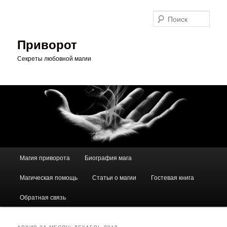
Перейти
Перейти
к
к
Поис
основному
дополнительному
содержимому
содержимому
Приворот
Секреты любовной магии
Главное
Магия приворота
Биография мага
меню
Магическая помощь
Статьи о магии
Гостевая книга
Обратная связь
АРХИВ ЗА МЕСЯЦ:
ДЕКАБРЬ 2012