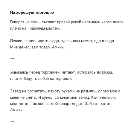
На хорошую торговлю
Говорят на соль, сыплют правой рукой наотмашь через левое
плечо на «рабочем месте».
Пешие, езжие, идите сюда, здесь вам место, еда и вода.
Мне денег, вам товар. Аминь.
***
Умываясь перед торговлей, читают, обтираясь платком,
платок берут с собой на торговлю.
Звезд не сосчитать, пахоту руками не размять, слово мое с
меня не снять. Я купец, со мной мой венец. Как пчелы на
мед летят, так все на мой товар глядят. Забрать хотят.
Аминь.
***