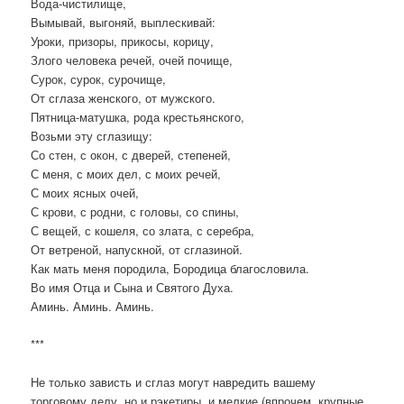
Вода-чистилище,
Вымывай, выгоняй, выплескивай:
Уроки, призоры, прикосы, корицу,
Злого человека речей, очей почище,
Сурок, сурок, сурочище,
От сглаза женского, от мужского.
Пятница-матушка, рода крестьянского,
Возьми эту сглазищу:
Со стен, с окон, с дверей, степеней,
С меня, с моих дел, с моих речей,
С моих ясных очей,
С крови, с родни, с головы, со спины,
С вещей, с кошеля, со злата, с серебра,
От ветреной, напускной, от сглазиной.
Как мать меня породила, Бородица благословила.
Во имя Отца и Сына и Святого Духа.
Аминь. Аминь. Аминь.
***
Не только зависть и сглаз могут навредить вашему
торговому делу, но и рэкетиры, и мелкие (впрочем, крупные