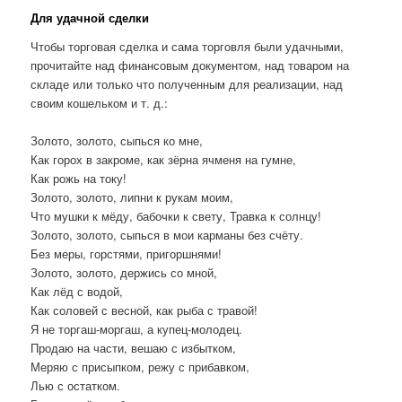
Для удачной сделки
Чтобы торговая сделка и сама торговля были удачными,
прочитайте над финансовым документом, над товаром на
складе или только что полученным для реализации, над
своим кошельком и т. д.:
Золото, золото, сыпься ко мне,
Как горох в закроме, как зёрна ячменя на гумне,
Как рожь на току!
Золото, золото, липни к рукам моим,
Что мушки к мёду, бабочки к свету, Травка к солнцу!
Золото, золото, сыпься в мои карманы без счёту.
Без меры, горстями, пригоршнями!
Золото, золото, держись со мной,
Как лёд с водой,
Как соловей с весной, как рыба с травой!
Я не торгаш-моргаш, а купец-молодец.
Продаю на части, вешаю с избытком,
Меряю с присыпком, режу с прибавком,
Лью с остатком.