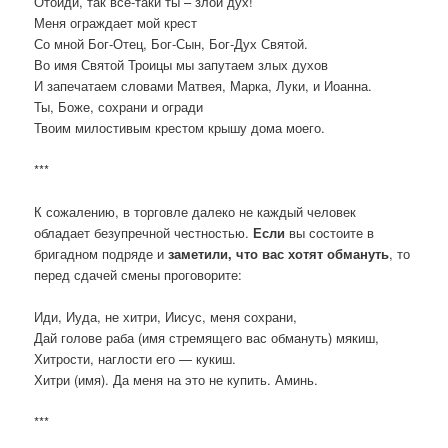
Отойди, так всё-таки ты – злой дух!
Меня ограждает мой крест
Со мной Бог-Отец, Бог-Сын, Бог-Дух Святой.
Во имя Святой Троицы мы запутаем злых духов
И запечатаем словами Матвея, Марка, Луки, и Иоанна.
Ты, Боже, сохрани и огради
Твоим милостивым крестом крышу дома моего.
***
К сожалению, в торговле далеко не каждый человек
обладает безупречной честностью.
Если
вы состоите в
бригадном подряде и
заметили, что вас хотят обмануть
, то
перед сдачей смены проговорите:
Иди, Иуда, не хитри, Иисус, меня сохрани,
Дай голове раба (имя стремящего вас обмануть) мякиш,
Хитрости, наглости его — кукиш.
Хитри (имя). Да меня на это не купить. Аминь.
***