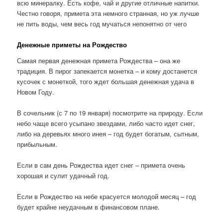
всю минералку. Есть кофе, чай и другие отличные напитки.
Честно говоря, примета эта немного странная, но уж лучше
не пить воды, чем весь год мучаться непонятно от чего
Денежные приметы на Рождество
Самая первая денежная примета Рождества – она же
традиция. В пирог запекается монетка – и кому достанется
кусочек с монеткой, того ждет большая денежная удача в
Новом Году.
В сочельник (с 7 по 19 января) посмотрите на природу. Если
небо чаще всего усыпано звездами, либо часто идет снег,
либо на деревьях много инея – год будет богатым, сытным,
прибыльным.
Если в сам день Рождества идет снег – примета очень
хорошая и сулит удачный год.
Если в Рождество на небе красуется молодой месяц – год
будет крайне неудачным в финансовом плане.