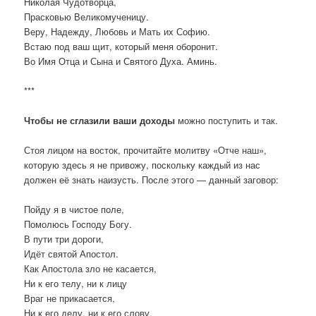
Николая Чудотворца,
Прасковью Великомученицу.
Веру, Надежду, Любовь и Мать их Софию.
Встаю под ваш щит, который меня оборонит.
Во Имя Отца и Сына и Святого Духа. Аминь.
***
Чтобы не сглазили ваши доходы
можно поступить и так.
Стоя лицом на восток, прочитайте молитву «Отче наш»,
которую здесь я не привожу, поскольку каждый из нас
должен её знать наизусть. После этого — данный заговор:
Пойду я в чистое поле,
Помолюсь Господу Богу.
В пути три дороги,
Идёт святой Апостол.
Как Апостола зло не касается,
Ни к его телу, ни к лицу
Враг не прикасается,
Ни к его делу, ни к его слову,