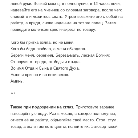
левой руки. Всякий месяц, в полнолуние, в 12 часов ночи,
надевайте его на мизинец со словами заговора, после чего
снимайте и ложитесь спать. Утром возьмите его с собой на
работу, а придя, снова наденьте на тот же палец. Затем
проведите колечком крест-накрест по товару:
Кого бы притка взяла, но не меня.
Кого бы беда любила, а меня обходила.
Береги меня, берегиня, Берёза-мать, лесная Богиня:
От порчи, от вреда, от беды и стыда.
Во имя Отца и Сына и Святого Духа.
Ныне и присно и во веки веков.
Аминь.
***
Также при подозрении на сглаз.
Приготовьте заранее
наговорённую воду. Раз в месяц, в каждое полнолуние,
отнеся её на работу, обрызгайте своё место. Стол, стул,
товар, а если там есть цветы, полейте их. Заговор такой: