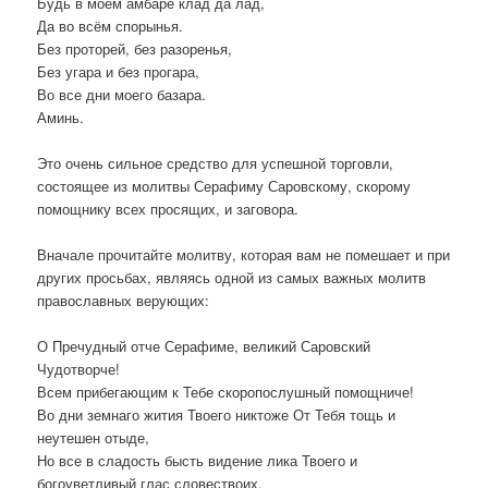
Будь в моём амбаре клад да лад,
Да во всём спорынья.
Без проторей, без разоренья,
Без угара и без прогара,
Во все дни моего базара.
Аминь.
Это очень сильное средство для успешной торговли,
состоящее из молитвы Серафиму Саровскому, скорому
помощнику всех просящих, и заговора.
Вначале прочитайте молитву, которая вам не помешает и при
других просьбах, являясь одной из самых важных молитв
православных верующих:
О Пречудный отче Серафиме, великий Саровский
Чудотворче!
Всем прибегающим к Тебе скоропослушный помощниче!
Во дни земнаго жития Твоего никтоже От Тебя тощь и
неутешен отыде,
Но все в сладость бысть видение лика Твоего и
богоуветливый глас словествоих.