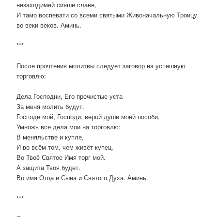
незаходимей сияши славе,
И тамо воспевати со всеми святыми Живоначальную Троицу
во веки веков. Аминь.
***
После прочтения молитвы следует заговор на успешную
торговлю:
Дела Господни, Его пречистые уста
За меня молить будут.
Господи мой, Господи, верой души моей пособи,
Умножь все дела мои на торговлю:
В меняльстве и купле,
И во всём том, чем живёт купец.
Во Твоё Святое Имя торг мой.
А защита Твоя будет.
Во имя Отца и Сына и Святого Духа. Аминь.
***