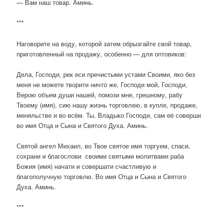
— Вам наш товар. Аминь.
***
Наговорите на воду, которой затем обрызгайте свой товар,
приготовленный на продажу, особенно — для оптовиков:
Дела, Господи, рек еси пречистыми устами Своими, яко без
меня не можете творити ничто же, Господи мой, Господи,
Верою объем души нашей, помози мне, грешному, рабу
Твоему (имя), сию нашу жизнь торговлею, в купле, продаже,
меняльстве и во всём. Ты, Владыко Господи, сам её соверши
во имя Отца и Сына и Святого Духа. Аминь.
Святой ангел Михаил, во Твое святое имя торгуем, спаси,
сохрани и благослови своими святыми молитвами раба
Божия (имя) начати и совершати счастливую и
благополучную торговлю. Во имя Отца и Сына и Святого
Духа. Аминь.
***