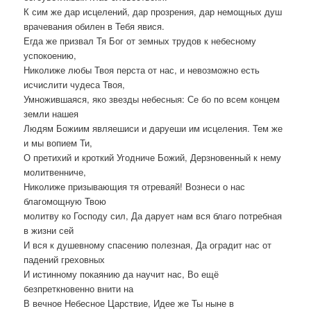
К сим же дар исцелений, дар прозрения, дар немощных душ
врачевания обилен в Тебя явися.
Егда же призвал Тя Бог от земных трудов к небесному
успокоению,
Николиже любы Твоя перста от нас, и невозможно есть
исчислити чудеса Твоя,
Умножившаяся, яко звезды небесныя: Се бо по всем концем
земли нашея
Людям Божиим являешиси и даруеши им исцеления. Тем же
и мы вопием Ти,
О претихий и кроткий Угодниче Божий, Дерзновенный к нему
молитвенниче,
Николиже призывающия тя отреваяй! Вознеси о нас
благомощную Твою
молитву ко Господу сил, Да дарует нам вся благо потребная
в жизни сей
И вся к душевному спасению полезная, Да оградит нас от
падений греховных
И истинному покаянию да научит нас, Во ещё
безпреткновенно внити на
В вечное Небесное Царствие, Идее же Ты ныне в