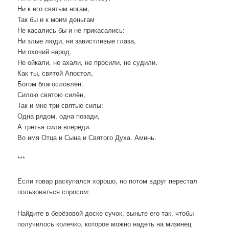
Ни к его святым ногам,
Так бы и к моим деньгам
Не касались бы и не прикасались:
Ни злые люди, ни завистливые глаза,
Ни охочий народ.
Не ойкали, не ахали, не просили, не судили,
Как ты, святой Апостол,
Богом благословлён.
Силою святою силён,
Так и мне три святые силы:
Одна рядом, одна позади,
А третья сила впереди.
Во имя Отца и Сына и Святого Духа. Аминь.
***
Если товар раскупался хорошо, но потом вдруг перестал
пользоваться спросом:
Найдите в берёзовой доске сучок, выньте его так, чтобы
получилось колечко, которое можно надеть на мизинец