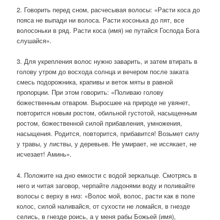
2. Говорить перед сном, расчесывая волосы: «Расти коса до
пояса не выпади ни волоса. Расти косонька до пят, все
волосоньки в ряд. Расти коса (имя) не путайся Господа Бога
слушайся».
3. Для укрепления волос нужно заварить, и затем втирать в
голову утром до восхода солнца и вечером после заката
смесь подорожника, крапивы и веток мяты в равной
пропорции. При этом говорить: «Поливаю голову
божественным отваром. Выросшее на природе не увянет,
повторится новым ростом, обильной густотой, насыщенным
ростом, божественной силой прибавления, умножения,
насыщения. Родится, повторится, прибавится! Возьмет силу
у травы, у листвы, у деревьев. Не умирает, не иссякает, не
исчезает! Аминь».
4. Положите на дно емкости с водой зеркальце. Смотрясь в
него и читая заговор, черпайте ладонями воду и поливайте
волосы с верху в низ: «Волос мой, волос, расти как в поле
колос, силой наливайся, от сухости не ломайся, в гнезде
селись, в гнезде роись, а у меня рабы Божьей (имя),