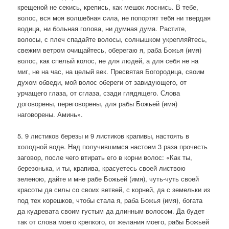
крещеной не секись, крепись, как мешок лоснись. В тебе,
волос, вся моя волшебная сила, не попортят тебя ни твердая
водица, ни больная голова, ни думная дума. Растите,
волосы, с плеч спадайте волосы, солнышком укрепляйтесь,
свежим ветром очищайтесь, оберегаю я, раба Божья (имя)
волос, как спелый колос, не для людей, а для себя не на
миг, не на час, на целый век. Пресвятая Богородица, своим
духом обведи, мой волос обереги от завидующего, от
урчащего глаза, от сглаза, сзади глядящего. Слова
договорены, переговорены, для рабы Божьей (имя)
наговорены. Аминь».
5. 9 листиков березы и 9 листиков крапивы, настоять в
холодной воде. Над получившимся настоем 3 раза прочесть
заговор, после чего втирать его в корни волос: «Как ты,
березонька, и ты, крапива, красуетесь своей листвою
зеленою, дайте и мне рабе Божьей (имя), чуть-чуть своей
красоты да силы со своих ветвей, с корней, да с земельки из
под тех корешков, чтобы стала я, раба Божья (имя), богата
да кудревата своим густым да длинным волосом. Да будет
так от слова моего крепкого, от желания моего, рабы Божьей