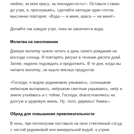
люблю, за мою красу, за покладистость!». Оставьте стакан
до утра, а, проснувшись, сделайте натощак один глоток,
мысленно повторяя: «Вода — в меня, краса — на меня!».
Делайте так каждое утро, пока не закончится вода.
Молитва на омоложение
Данную молитву нужно читать в день своего рождения на
восходе солнца. И повторять ритуал в течение десяти дней.
Затем, неделю подождать и продолжить. В те дни, когда вы
читаете молитву, не ешьте мясных продуктов.
«Господи, я водою родниковою умываюсь, солнышком
небесным вытираюсь, небушком светлым укрываюсь, небу и
земле улыбаюсь и с тобою, Господи, благословляюсь на
долгую и здоровую жизнь. Ну, тело, держись! Аминь».
Обряд для повышения привлекательности
В ночь, при полнолунии поставьте на окно стеклянный сосуд
с чистой родниковой или минеральной водой, а утром