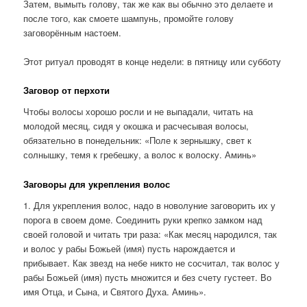
Затем, вымыть голову, так же как вы обычно это делаете и
после того, как смоете шампунь, промойте голову
заговорённым настоем.
Этот ритуал проводят в конце недели: в пятницу или субботу
Заговор от перхоти
Чтобы волосы хорошо росли и не выпадали, читать на
молодой месяц, сидя у окошка и расчесывая волосы,
обязательно в понедельник: «Поле к зернышку, свет к
солнышку, темя к гребешку, а волос к волоску. Аминь»
Заговоры для укрепления волос
1. Для укрепления волос, надо в новолуние заговорить их у
порога в своем доме. Соединить руки крепко замком над
своей головой и читать три раза: «Как месяц народился, так
и волос у рабы Божьей (имя) пусть нарождается и
прибывает. Как звезд на небе никто не сосчитал, так волос у
рабы Божьей (имя) пусть множится и без счету густеет. Во
имя Отца, и Сына, и Святого Духа. Аминь».