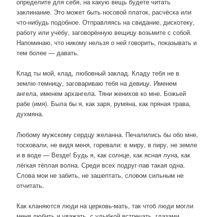
определите для себя, на какую вещь будете читать
заклинание. Это может быть носовой платок, расчёска или
что-нибудь подобное. Отправляясь на свидание, дискотеку,
работу или учёбу, заговорённую вещицу возьмите с собой.
Напоминаю, что никому нельзя о ней говорить, показывать и
тем более — давать.
Клад ты мой, клад, любовный заклад. Кладу тебя не в
землю-темницу, заговариваю тебя на девицу. Именем
ангела, именем архангела. Тяни женихов ко мне. Божьей
рабе (имя). Была бы я, как заря, румяна, как пряная трава,
духмяна.
Любому мужскому сердцу желанна. Печалились бы обо мне,
тосковали, не видя меня, горевали: в миру, в пиру, не земле
и в воде — Везде! Будь я, как солнце, как ясная луна, как
лёгкая тёплая волна. Среди всех подруг-пав такая одна.
Слова мои не забить, не зашептать, словом сильным не
отчитать.
Как кланяются люди на церковь-мать, так чтоб люди могли
меня любить и уважать, с улыбкой встречать, глазами