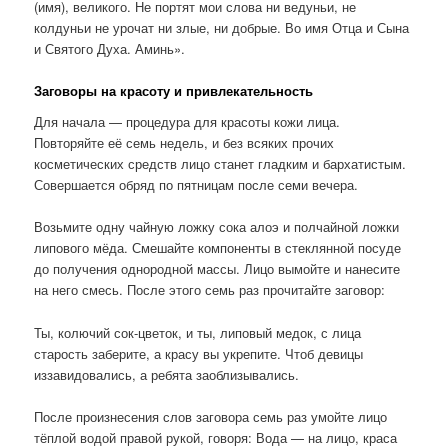
(имя), великого. Не портят мои слова ни ведуньи, не
колдуньи не урочат ни злые, ни добрые. Во имя Отца и Сына
и Святого Духа. Аминь».
Заговоры на красоту и привлекательность
Для начала — процедура для красоты кожи лица.
Повторяйте её семь недель, и без всяких прочих
косметических средств лицо станет гладким и бархатистым.
Совершается обряд по пятницам после семи вечера.
Возьмите одну чайную ложку сока алоэ и полчайной ложки
липового мёда. Смешайте компоненты в стеклянной посуде
до получения однородной массы. Лицо вымойте и нанесите
на него смесь. После этого семь раз прочитайте заговор:
Ты, колючий сок-цветок, и ты, липовый медок, с лица
старость заберите, а красу вы укрепите. Чтоб девицы
иззавидовались, а ребята заоблизывались.
После произнесения слов заговора семь раз умойте лицо
тёплой водой правой рукой, говоря: Вода — на лицо, краса