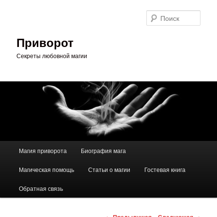
Перейти
к
Поис
основному
содержимому
Приворот
Секреты любовной магии
Главное
Магия приворота
Биография мага
меню
Магическая помощь
Статьи о магии
Гостевая книга
Обратная связь
Навигация
←
Предыдущая
Следующая
→