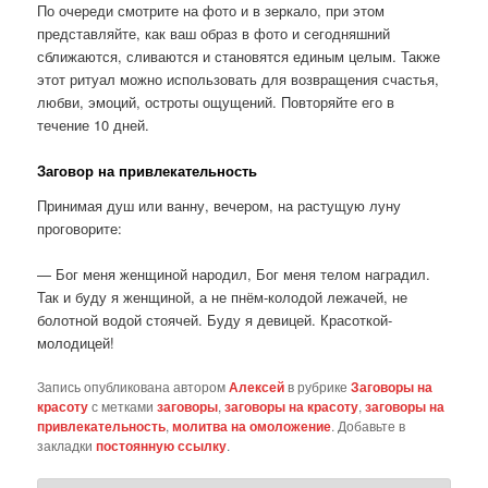
По очереди смотрите на фото и в зеркало, при этом
представляйте, как ваш образ в фото и сегодняшний
сближаются, сливаются и становятся единым целым. Также
этот ритуал можно использовать для возвращения счастья,
любви, эмоций, остроты ощущений. Повторяйте его в
течение 10 дней.
Заговор на привлекательность
Принимая душ или ванну, вечером, на растущую луну
проговорите:
— Бог меня женщиной народил, Бог меня телом наградил.
Так и буду я женщиной, а не пнём-колодой лежачей, не
болотной водой стоячей. Буду я девицей. Красоткой-
молодицей!
Запись опубликована автором
Алексей
в рубрике
Заговоры на
красоту
с метками
заговоры
,
заговоры на красоту
,
заговоры на
привлекательность
,
молитва на омоложение
. Добавьте в
закладки
постоянную ссылку
.