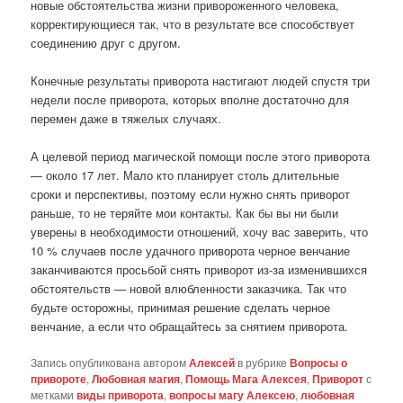
новые обстоятельства жизни привороженного человека,
корректирующиеся так, что в результате все способствует
соединению друг с другом.
Конечные результаты приворота настигают людей спустя три
недели после приворота, которых вполне достаточно для
перемен даже в тяжелых случаях.
А целевой период магической помощи после этого приворота
— около 17 лет. Мало кто планирует столь длительные
сроки и перспективы, поэтому если нужно снять приворот
раньше, то не теряйте мои контакты. Как бы вы ни были
уверены в необходимости отношений, хочу вас заверить, что
10 % случаев после удачного приворота черное венчание
заканчиваются просьбой снять приворот из-за изменившихся
обстоятельств — новой влюбленности заказчика. Так что
будьте осторожны, принимая решение сделать черное
венчание, а если что обращайтесь за снятием приворота.
Запись опубликована автором
Алексей
в рубрике
Вопросы о
привороте
,
Любовная магия
,
Помощь Мага Алексея
,
Приворот
с
метками
виды приворота
,
вопросы магу Алексею
,
любовная