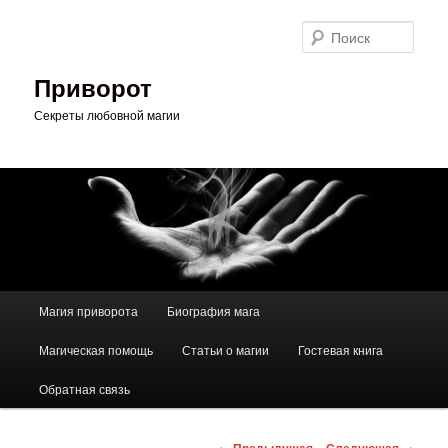
Перейти
к
Поис
основному
содержимому
Приворот
Секреты любовной магии
Главное
Магия приворота
Биография мага
меню
Магическая помощь
Статьи о магии
Гостевая книга
Обратная связь
Навигация
←
Предыдущая
Следующая
→