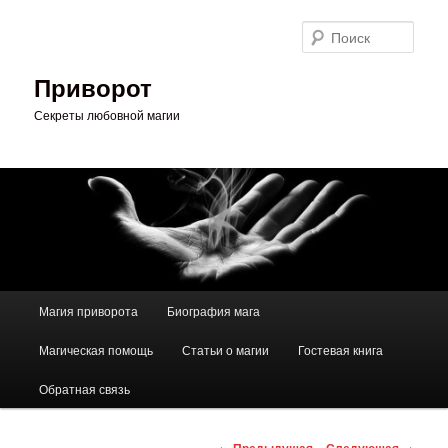
Перейти
к
Поис
основному
содержимому
Приворот
Секреты любовной магии
Главное
Магия приворота
Биография мага
меню
Магическая помощь
Статьи о магии
Гостевая книга
Обратная связь
Навигация
←
Предыдущая
Следующая
→