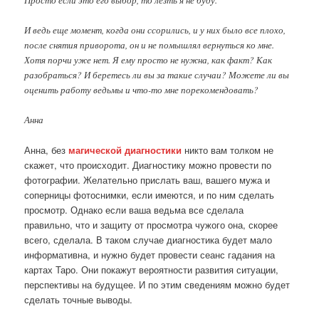
Просто если это его выбор, то лезть я не буду.
И ведь еще момент, когда они ссорились, и у них было все плохо,
после снятия приворота, он и не помышлял вернуться ко мне.
Хотя порчи уже нет. Я ему просто не нужна, как факт? Как
разобраться? И беретесь ли вы за такие случаи? Можете ли вы
оценить работу ведьмы и что-то мне порекомендовать?
Анна
Анна, без
магической диагностики
никто вам толком не
скажет, что происходит. Диагностику можно провести по
фотографии. Желательно прислать ваш, вашего мужа и
соперницы фотоснимки, если имеются, и по ним сделать
просмотр. Однако если ваша ведьма все сделала
правильно, что и защиту от просмотра чужого она, скорее
всего, сделала. В таком случае диагностика будет мало
информативна, и нужно будет провести сеанс гадания на
картах Таро. Они покажут вероятности развития ситуации,
перспективы на будущее. И по этим сведениям можно будет
сделать точные выводы.