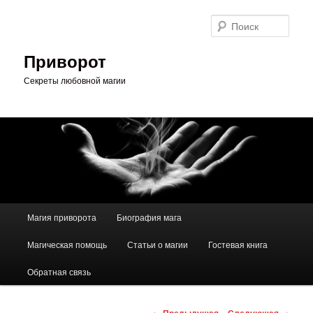
Перейти
к
Поис
основному
содержимому
Приворот
Секреты любовной магии
Главное
Магия приворота
Биография мага
меню
Магическая помощь
Статьи о магии
Гостевая книга
Обратная связь
Навигация
←
Предыдущая
Следующая
→