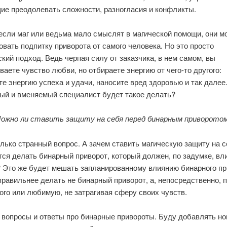
ие преодолевать сложности, разногласия и конфликты.
если маг или ведьма мало смыслят в магической помощи, они м
вать подпитку приворота от самого человека. Но это просто
кий подход. Ведь черпая силу от заказчика, в нем самом, вы
аете чувство любви, но отбираете энергию от чего-то другого:
е энергию успеха и удачи, наносите вред здоровью и так далее
ый и вменяемый специалист будет такое делать?
ожно ли ставить защиту на себя перед бинарным приворото
лько странный вопрос. А зачем ставить магическую защиту на с
ся делать бинарный приворот, который должен, по задумке, вли
? Это же будет мешать запланированному влиянию бинарного пр
правильнее делать не бинарный приворот, а, непосредственно, 
го или любимую, не затрагивая сферу своих чувств.
е вопросы и ответы про бинарные привороты. Буду добавлять но