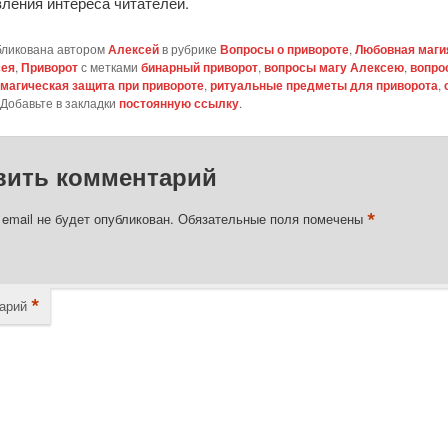
ления интереса читателей.
бликована автором
Алексей
в рубрике
Вопросы о привороте
,
Любовная маги
сея
,
Приворот
с метками
бинарный приворот
,
вопросы магу Алексею
,
вопро
магическая защита при привороте
,
ритуальные предметы для приворота
,
 Добавьте в закладки
постоянную ссылку
.
вить комментарий
*
email не будет опубликован.
Обязательные поля помечены
*
арий