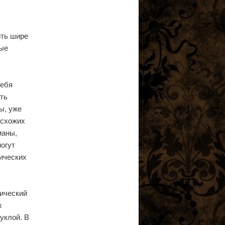
ить шире
вые
себя
ать
ы, уже
 схожих
маны,
могут
ических
гический
х
уклой. В