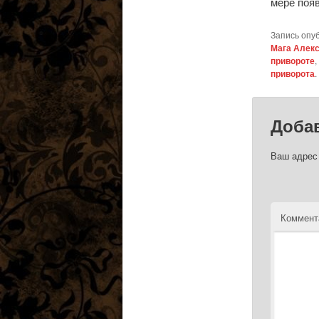
мере появ
Запись опу
Мага Алек
привороте
,
приворота
.
Доба
Ваш адрес 
Коммент