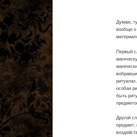
Думаю, ту
вообще о
материалы
Первый с
магическу
магически
вобравши
ритуалах.
особая ри
быть рит
предмето
Другой сл
предмет, 
воздейств