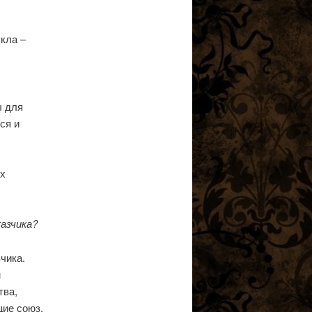
кла –
ы для
ся и
их
казчика?
чика.
м
тва,
ие союз,