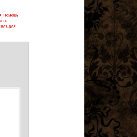
я
,
Помощь
сы о
сила для