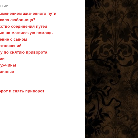
АГИИ
изменением жизненного пути
ожила любовница?
сство соединения путей
ыв на магическую помощь
ение с сыном
 отношений
ту по снятию приворота
нии
мужчины
есячные
орот и снять приворот