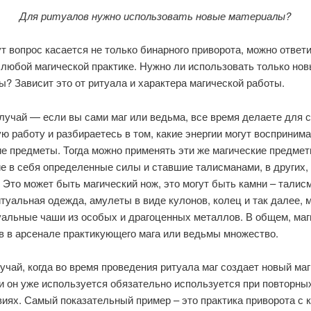
Для ритуалов нужно использовать новые материалы?
т вопрос касается не только бинарного приворота, можно ответ
 любой магической практике. Нужно ли использовать только но
? Зависит это от ритуала и характера магической работы.
лучай — если вы сами маг или ведьма, все время делаете для 
ю работу и разбираетесь в том, какие энергии могут восприним
е предметы. Тогда можно применять эти же магические предмет
е в себя определенные силы и ставшие талисманами, в других,
 Это может быть магический нож, это могут быть камни – талис
туальная одежда, амулеты в виде кулонов, колец и так далее, 
уальные чаши из особых и драгоценных металлов. В общем, маг
в в арсенале практикующего мага или ведьмы множество.
учай, когда во время проведения ритуала маг создает новый ма
и он уже используется обязательно используется при повторны
иях. Самый показательный пример – это практика приворота с к