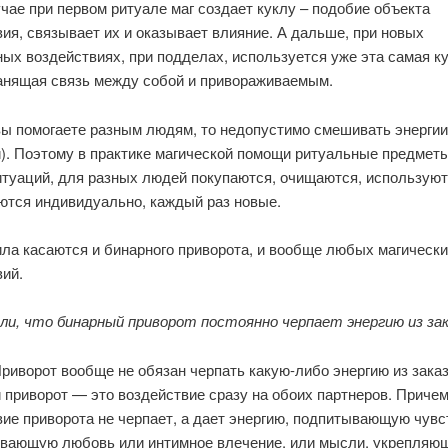
чае при первом ритуале маг создает куклу – подобие объекта
ия, связывает их и оказывает влияние. А дальше, при новых
ых воздействиях, при подделах, используется уже эта самая ку
ранящая связь между собой и привораживаемым.
вы помогаете разным людям, то недопустимо смешивать энергии
и). Поэтому в практике магической помощи ритуальные предмет
итуаций, для разных людей покупаются, очищаются, используют
ются индивидуально, каждый раз новые.
ила касаются и бинарного приворота, и вообще любых магическ
вий.
ли, что бинарный приворот постоянно черпает энергию из за
риворот вообще не обязан черпать какую-либо энергию из заказ
 приворот — это воздействие сразу на обоих партнеров. Приче
ие приворота не черпает, а дает энергию, подпитывающую чувс
вающую любовь или интимное влечение, или мысли, укрепляющ