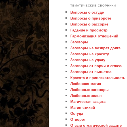
ТЕМАТИЧЕСКИЕ СБОРНИКИ
Вопросы о остуде
Вопросы о привороте
Вопросы о рассорке
Гадание и просмотр
Гармонизация отношений
Заговоры
Заговоры на возврат долга
Заговоры на красоту
Заговоры на удачу
Заговоры от порчи и сглаза
Заговоры от пьянства
Красота и привлекательность
Любовная магия
Любовные заговоры
Любовные зелья
Магическая защита
Магия стихий
Остуда
Отворот
Отзыв о магической защите