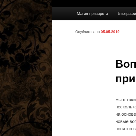
Главное
Магия приворота
Биографи
меню
Опубликовано
05.05.2019
Воп
при
Есть таки
несколько
на основе
новые воп
понятно в