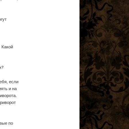
огут
. Какой
м?
ебя, если
ять и на
иворота.
приворот
вые по