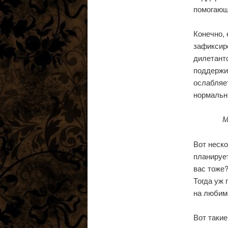
помогающ
Конечно, 
зафиксиро
дилетантс
поддержив
ослабляет
нормальн
М
Вот неско
планирует
вас тоже
Тогда уж 
на любимо
Вот таки