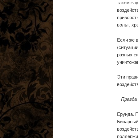
таком слу
воздейств
приворотн
вольт, х
Если же 
(ситуаци
разных с
уничтожа
Эти прав
воздейст
Правда 
Ерунда. П
Бинарный
воздейств
поддержи