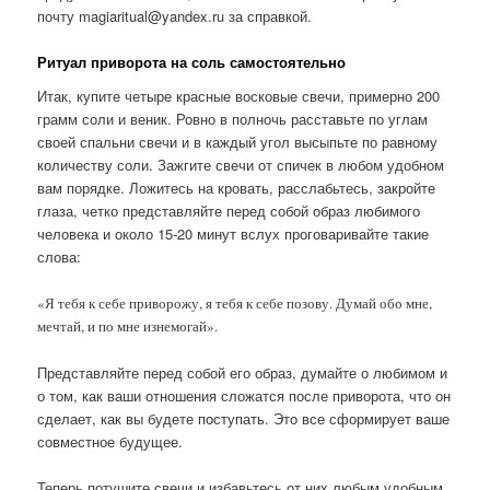
почту magiaritual@yandex.ru за справкой.
Ритуал приворота на соль самостоятельно
Итак, купите четыре красные восковые свечи, примерно 200
грамм соли и веник. Ровно в полночь расставьте по углам
своей спальни свечи и в каждый угол высыпьте по равному
количеству соли. Зажгите свечи от спичек в любом удобном
вам порядке. Ложитесь на кровать, расслабьтесь, закройте
глаза, четко представляйте перед собой образ любимого
человека и около 15-20 минут вслух проговаривайте такие
слова:
«Я тебя к себе приворожу, я тебя к себе позову. Думай обо мне,
мечтай, и по мне изнемогай».
Представляйте перед собой его образ, думайте о любимом и
о том, как ваши отношения сложатся после приворота, что он
сделает, как вы будете поступать. Это все сформирует ваше
совместное будущее.
Теперь потушите свечи и избавьтесь от них любым удобным