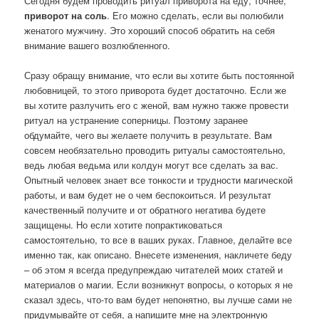
Сегодня будем проводить ритуал приворота на еду, точнее,
приворот на соль
. Его можно сделать, если вы полюбили
женатого мужчину. Это хороший способ обратить на себя
внимание вашего возлюбленного.
Сразу обращу внимание, что если вы хотите быть постоянной
любовницей, то этого приворота будет достаточно. Если же
вы хотите разлучить его с женой, вам нужно также провести
ритуал на устранение соперницы. Поэтому заранее
обдумайте, чего вы желаете получить в результате. Вам
совсем необязательно проводить ритуалы самостоятельно,
ведь любая ведьма или колдун могут все сделать за вас.
Опытный человек знает все тонкости и трудности магической
работы, и вам будет не о чем беспокоиться. И результат
качественный получите и от обратного негатива будете
защищены. Но если хотите попрактиковаться
самостоятельно, то все в ваших руках. Главное, делайте все
именно так, как описано. Внесете изменения, накличете беду
– об этом я всегда предупреждаю читателей моих статей и
материалов о магии. Если возникнут вопросы, о которых я не
сказал здесь, что-то вам будет непонятно, вы лучше сами не
придумывайте от себя, а напишите мне на электронную