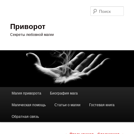
Перейти
к
Поис
основному
содержимому
Приворот
Секреты любовной магии
Главное
Магия приворота
Биография мага
меню
Магическая помощь
Статьи о магии
Гостевая книга
Обратная связь
Навигация
←
Предыдущая
Следующая
→