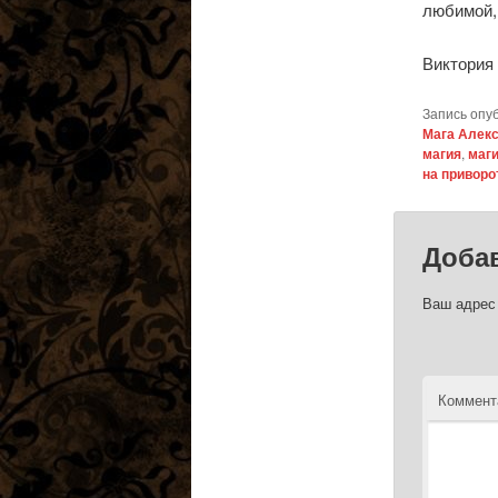
любимой,
Виктория
Запись опу
Мага Алек
магия
,
маг
на приворо
Доба
Ваш адрес 
Коммент