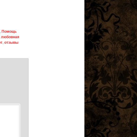
,
Помощь
,
любовная
от
,
отзывы