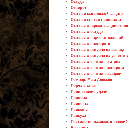
Остуда
Отворот
Отзыв о магической защите
Отзыв о снятии приворота
Отзывы о гармонизации отно
Отзывы о остуде
Отзывы о порче отношений
Отзывы о привороте
Отзывы о ритуале на развод
Отзывы о ритуале на успех и 
Отзывы о снятии негатива
Отзывы о снятии приворота
Отзывы о снятии рассорки
Помощь Мага Алексея
Порча и сглаз
Привлечение удачи
Приворот
Привязка
Приметы
Присуха
Психология взаимоотношений
Рассорка