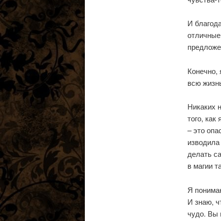
И благода
отличные 
предложе
Конечно, 
всю жизн
Никаких н
того, как
– это опа
изводила 
делать са
в магии та
Я понимаю
И знаю, ч
чудо. Вы 