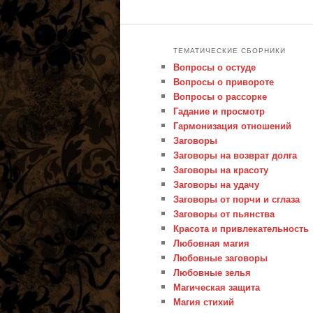
ТЕМАТИЧЕСКИЕ СБОРНИКИ
Вопросы о остуде
Вопросы о привороте
Вопросы о рассорке
Гадание и просмотр
Гармонизация отношений
Заговоры
Заговоры на возврат долга
Заговоры на красоту
Заговоры на удачу
Заговоры от порчи и сглаза
Заговоры от пьянства
Красота и привлекательность
Любовная магия
Любовные заговоры
Любовные зелья
Магическая защита
Магия стихий