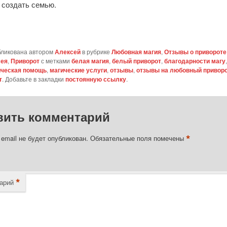
 создать семью.
бликована автором
Алексей
в рубрике
Любовная магия
,
Отзывы о привороте
сея
,
Приворот
с метками
белая магия
,
белый приворот
,
благодарности магу
ическая помощь
,
магические услуги
,
отзывы
,
отзывы на любовный привор
т
. Добавьте в закладки
постоянную ссылку
.
вить комментарий
*
email не будет опубликован.
Обязательные поля помечены
*
арий