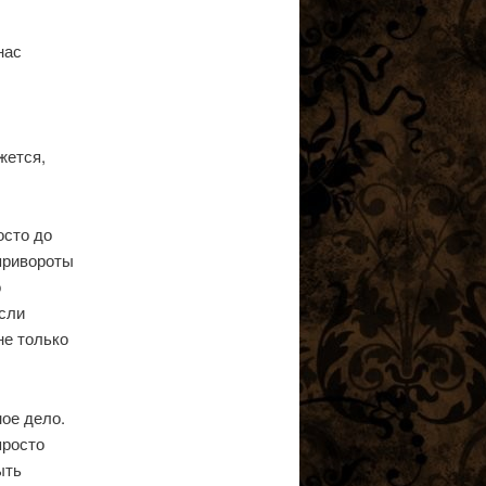
нас
жется,
осто до
 привороты
о
если
не только
ное дело.
просто
ыть