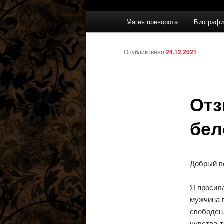
Главное
Магия приворота
Биографи
меню
Опубликовано
24.12.2021
Отз
бел
Добрый ве
Я просила
мужчина 
свободен
чувства-