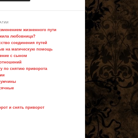
АГИИ
изменением жизненного пути
ожила любовница?
сство соединения путей
ыв на магическую помощь
ение с сыном
 отношений
ту по снятию приворота
нии
мужчины
есячные
орот и снять приворот