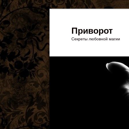
Перейти
к
основному
Приворот
содержимому
Секреты любовной магии