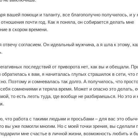
ря вашей помощи и таланту, все благополучно получилось, и у 
отношения почти год. Как я поняла, он собирается делать мне
ние в скором времени.
я отвечу согласием. Он идеальный мужчина, а я шла к этому, ка
ь.
егативных последствий от приворота нет, как вы и обещали. Пр
 я обратилась к вам, я начиталась глупых страшилок в сети, что
сно. Поэтому и сомневалась так долго. А получилось, что прост
себя сомнениями и теряла время. Может и опасно это делать, 
мой, то есть лезть туда, где вообще не разбираешься. Но это и 
к.
, что работа с такими людьми и просьбами – для вас это обыч
то вы уже помогли многим. Но с моей точки зрения, вы сделали 
подарили мне счастье в личной жизни, возможность любить и б