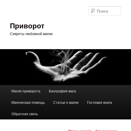
Перейти
к
Поис
основному
содержимому
Приворот
Секреты любовной магии
Главное
Магия приворота
Биография мага
меню
Магическая помощь
Статьи о магии
Гостевая книга
Обратная связь
Навигация
←
Предыдущая
Следующая
→