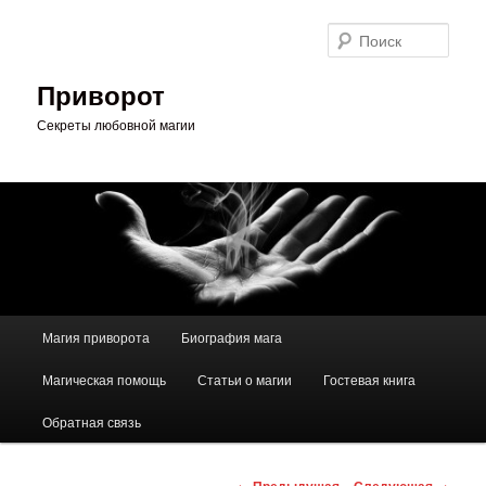
Перейти
к
Поис
основному
содержимому
Приворот
Секреты любовной магии
Главное
Магия приворота
Биография мага
меню
Магическая помощь
Статьи о магии
Гостевая книга
Обратная связь
Навигация
←
Предыдущая
Следующая
→