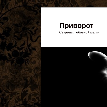
Перейти
к
основному
Приворот
содержимому
Секреты любовной магии