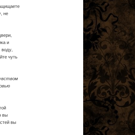
защищаете
, не
двери,
ика и
 воду,
айте чуть
чувством
бовью
той
о вы
стей вы