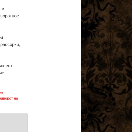
 и
иворотное
ой
рассорки,
ях его
ие
ея
,
риворот на