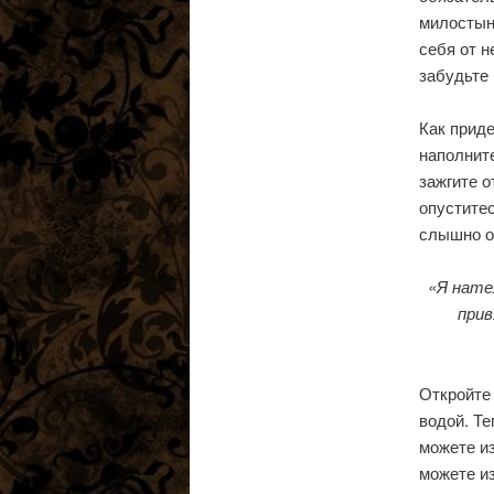
милостын
себя от н
забудьте 
Как приде
наполните
зажгите о
опуститес
слышно о
«Я нате
прив
Откройте 
водой. Те
можете и
можете и