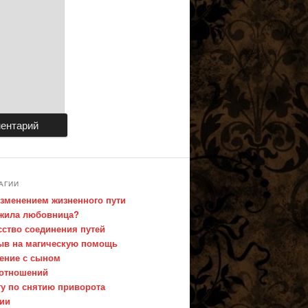
АГИИ
изменением жизненного пути
ожила любовница?
сство соединения путей
ыв на магическую помощь
ение с сыном
 отношений
ту по снятию приворота
нии