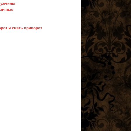
мужчины
есячные
орот и снять приворот