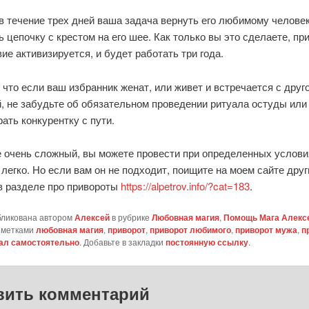
в течение трех дней ваша задача вернуть его любимому человек
ь цепочку с крестом на его шее. Как только вы это сделаете, пр
ие активизируется, и будет работать три года.
что если ваш избранник женат, или живет и встречается с друг
, не забудьте об обязательном проведении ритуала остуды или 
ать конкурентку с пути.
е очень сложный, вы можете провести при определенных услови
легко. Но если вам он не подходит, поищите на моем сайте друг
в разделе про привороты
https://alpetrov.info/?cat=183
.
бликована автором
Алексей
в рубрике
Любовная магия
,
Помощь Мага Алекс
 метками
любовная магия
,
приворот
,
приворот любимого
,
приворот мужа
,
п
ал самостоятельно
. Добавьте в закладки
постоянную ссылку
.
вить комментарий