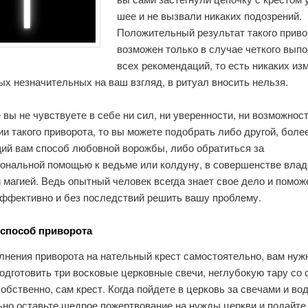
шее и не вызвали никаких подозрений.
Положительный результат такого приво
возможен только в случае четкого вып
всех рекомендаций, то есть никаких из
х незначительных на ваш взгляд, в ритуал вносить нельзя.
 вы не чувствуете в себе ни сил, ни уверенности, ни возможност
и такого приворота, то вы можете подобрать либо другой, боле
ий вам способ любовной ворожбы, либо обратиться за
ональной помощью к ведьме или колдуну, в совершенстве вл
магией. Ведь опытный человек всегда знает свое дело и помож
эффективно и без последствий решить вашу проблему.
 способ приворота
лнения приворота на нательный крест самостоятельно, вам нуж
одготовить три восковые церковные свечи, неглубокую тару со 
собственно, сам крест. Когда пойдете в церковь за свечами и вод
ьно оставьте щедрое пожертвование на нужды церкви и подайте