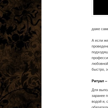
даже самы
А если же
проведени
подходящ
професси
любовной 
быстро, 
Ритуал –
Для выпо
заранее п
водой и, 
обязател