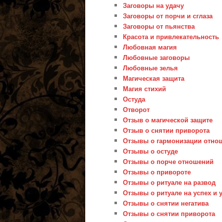
Заговоры на удачу
Заговоры от порчи и сглаза
Заговоры от пьянства
Красота и привлекательность
Любовная магия
Любовные заговоры
Любовные зелья
Магическая защита
Магия стихий
Остуда
Отворот
Отзыв о магической защите
Отзыв о снятии приворота
Отзывы о гармонизации отно
Отзывы о остуде
Отзывы о порче отношений
Отзывы о привороте
Отзывы о ритуале на развод
Отзывы о ритуале на успех и 
Отзывы о снятии негатива
Отзывы о снятии приворота