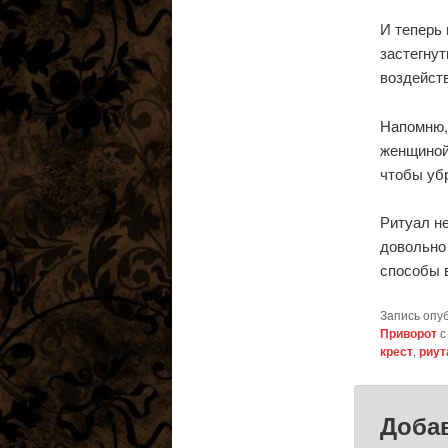
И теперь 
застегнут
воздейств
Напомню, 
женщиной
чтобы убр
Ритуал н
довольно 
способы 
Запись опу
Приворот
с
крест
,
риут
Доба