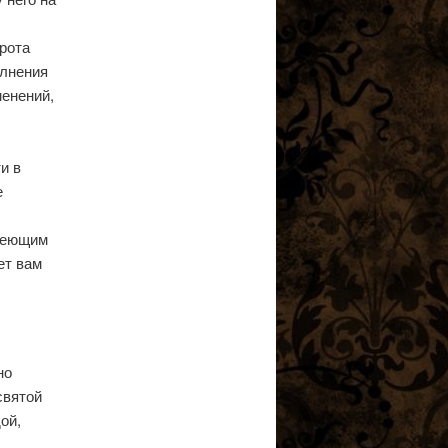
рота
олнения
менений,
и в
е
адеющим
ет вам
но
святой
ой,