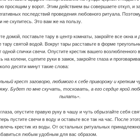
ю просящим у ворот. Этим действием вы совершаете откуп, и 
егативных последствий проведения любовного ритуала. Поэтому
и не скупитесь. Это вам же на пользу.
те домой, поставьте тару в центр комнаты, закройте все окна и 
 тару святой водой. Вокруг тары расставьте в форме треугольн
т одной спички свечи. Опустите крестик вашего возлюбленного в
ь на колени, сцепите руки в замок, закройте глаза и проговарив
коло десяти минут такие слова:
льный крест заговорю, любимого к себе приворожу и крепким 
яжу. Будет по мне скучать, тосковать, а его сердце ярой лю
пылать».
глаза, опустите правую руку в чашу и чуть обрызгайте себя свя
перь пустите свечи в воду и оставьте все так на час. После этог
звлечь крестик из воды. От остальных ритуальных принадлежно
збавиться любым удобным для вас образом.