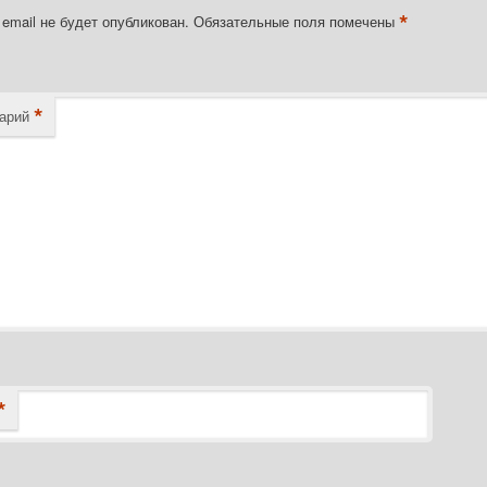
*
email не будет опубликован.
Обязательные поля помечены
*
арий
*