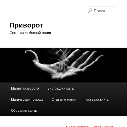
Перейти
к
Поис
основному
содержимому
Приворот
Секреты любовной магии
Главное
Магия приворота
Биография мага
меню
Магическая помощь
Статьи о магии
Гостевая книга
Обратная связь
Навигация
←
Предыдущая
Следующая
→