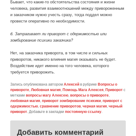
Бывает, что какие-то обстоятельства состояния и жизни
человека, развития взаимоотношений между привороженным
и заказчиком нужно учесть сразу, тогда поддел можно
провести оперативно по необходимости.
6. Затрагивает ли приворот с одержимостью или
зомбирование психики заказчика?
Нет, на заказчика приворота, в том числе и сильных
приворотов, никакого влияния магия оказывать не будет.
Воздействие идет именно на того человека, которого
требуется приворожить.
Запись опубликована автором
Алексей
в рубрике
Вопросы о
привороте
,
Любовная магия
,
Помощь Мага Алексея
,
Приворот
с
метками
вопросы магу Алексею
,
вопросы о привороте
,
любовная магия
,
приворот зомбирование психики
,
приворот с
одержимостью
,
сравнение приворотов
,
черная магия
,
черный
приворот
. Добавьте в закладки
постоянную ссылку
.
Добавить комментарий