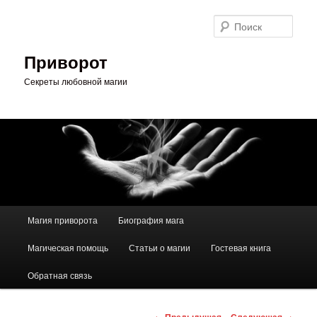
Перейти
к
Поис
основному
содержимому
Приворот
Секреты любовной магии
Главное
Магия приворота
Биография мага
меню
Магическая помощь
Статьи о магии
Гостевая книга
Обратная связь
Навигация
←
Предыдущая
Следующая
→