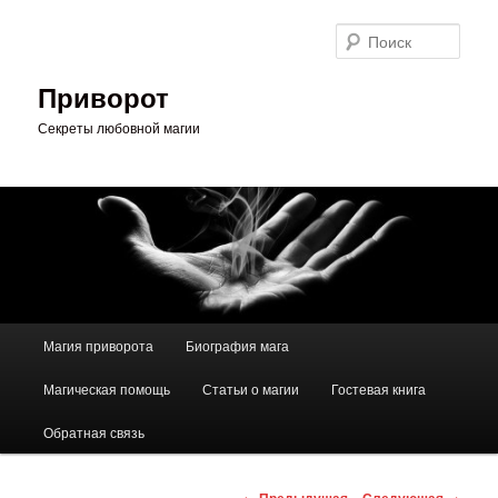
Перейти
к
Поис
основному
содержимому
Приворот
Секреты любовной магии
Главное
Магия приворота
Биография мага
меню
Магическая помощь
Статьи о магии
Гостевая книга
Обратная связь
Навигация
←
Предыдущая
Следующая
→