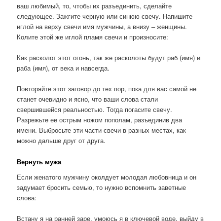
ваш любимый, то, чтобы их разъединить, сделайте
следующее. Зажгите черную или синюю свечу. Напишите
иглой на верху свечи имя мужчины, а внизу – женщины.
Колите этой же иглой пламя свечи и произносите:
Как расколот этот огонь, так же расколоты будут раб (имя) и
раба (имя), от века и навсегда.
Повторяйте этот заговор до тех пор, пока для вас самой не
станет очевидно и ясно, что ваши слова стали
свершившейся реальностью. Тогда погасите свечу.
Разрежьте ее острым ножом пополам, разъе­динив два
имени. Выбросьте эти части свечи в раз­ных местах, как
можно дальше друг от друга.
Вернуть мужа
Если женатого мужчину околдует молодая любовница и он
задумает бросить семью, то нужно вспомнить заветные
слова:
Встану я на ранней заре, умоюсь я в ключевой воде, выйду в