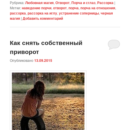
Рубрика:
Любовная магия
,
Отворот
,
Порча и сглаз
,
Рассорка
|
Метки:
наведение порчи
,
отворот
,
порча
,
порча на отношения
,
рассорка
,
рассорка на иглу
,
устранение соперницы
,
черная
магия
|
Добавить комментарий
Как снять собственный
приворот
Опубликовано
13.09.2015