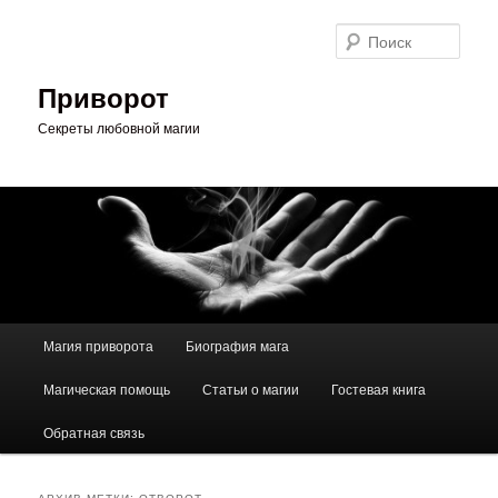
Перейти
Перейти
к
к
Поис
основному
дополнительному
содержимому
содержимому
Приворот
Секреты любовной магии
Главное
Магия приворота
Биография мага
меню
Магическая помощь
Статьи о магии
Гостевая книга
Обратная связь
АРХИВ МЕТКИ:
ОТВОРОТ