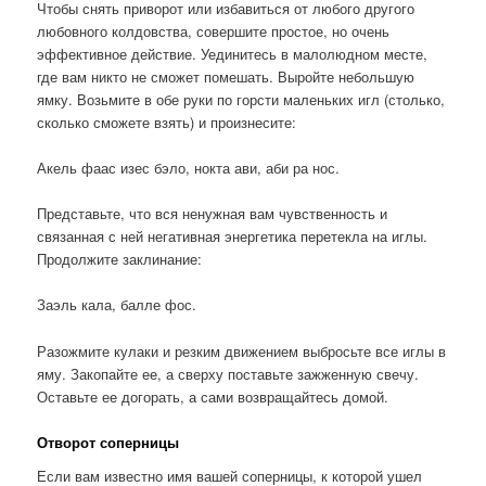
Чтобы снять приворот или избавиться от любого другого
любовного колдовства, совершите простое, но очень
эффективное действие. Уединитесь в малолюдном месте,
где вам никто не сможет помешать. Выройте небольшую
ямку. Возьми­те в обе руки по горсти маленьких игл (столько,
сколько сможете взять) и произнесите:
Акель фаас изес бэло, нокта ави, аби ра нос.
Представьте, что вся ненужная вам чувственность и
связанная с ней негативная энергетика перетекла на иглы.
Продолжите заклинание:
Заэль кала, балле фос.
Разожмите кулаки и резким движением выбросьте все иглы в
яму. Закопайте ее, а сверху поставьте зажженную свечу.
Оставьте ее догорать, а сами воз­вращайтесь домой.
Отворот соперницы
Если вам известно имя вашей соперницы, к которой ушел