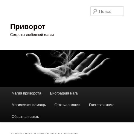
Перейти
Перейти
к
к
Поис
основному
дополнительному
содержимому
содержимому
Приворот
Секреты любовной магии
Главное
Магия приворота
Биография мага
меню
Магическая помощь
Статьи о магии
Гостевая книга
Обратная связь
АРХИВ МЕТКИ:
ПРИВОРОТ НА СПЕРМУ