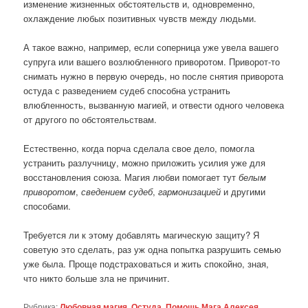
изменение жизненных обстоятельств и, одновременно,
охлаждение любых позитивных чувств между людьми.
А такое важно, например, если соперница уже увела вашего
супруга или вашего возлюбленного приворотом. Приворот-то
снимать нужно в первую очередь, но после снятия приворота
остуда с разведением судеб способна устранить
влюбленность, вызванную магией, и отвести одного человека
от другого по обстоятельствам.
Естественно, когда порча сделала свое дело, помогла
устранить разлучницу, можно приложить усилия уже для
восстановления союза. Магия любви помогает тут
белым
приворотом
,
сведением судеб
,
гармонизацией
и другими
способами.
Требуется ли к этому добавлять магическую защиту? Я
советую это сделать, раз уж одна попытка разрушить семью
уже была. Проще подстраховаться и жить спокойно, зная,
что никто больше зла не причинит.
Рубрика:
Любовная магия
,
Остуда
,
Помощь Мага Алексея
,