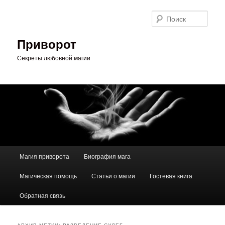
Перейти
Перейти
к
к
Поис
основному
дополнительному
содержимому
содержимому
Приворот
Секреты любовной магии
Главное
Магия приворота
Биография мага
меню
Магическая помощь
Статьи о магии
Гостевая книга
Обратная связь
АРХИВ МЕТКИ:
РАЗВЕДЕНИЕ СУДЕБ