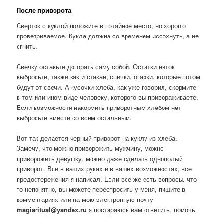
После приворота
Сверток с куклой положите в потайное место, но хорошо
проветриваемое. Кукла должна со временем иссохнуть, а не
сгнить.
Свечку оставьте догорать саму собой. Остатки ниток
выбросьте, также как и стакан, спички, огарки, которые потом
будут от свечи. А кусочки хлеба, как уже говорил, скормите
в том или ином виде человеку, которого вы привораживаете.
Если возможности накормить приворотным хлебом нет,
выбросьте вместе со всем остальным.
Вот так делается черный приворот на куклу из хлеба.
Замечу, что можно приворожить мужчину, можно
приворожить девушку, можно даже сделать однополый
приворот. Все в ваших руках и в ваших возможностях, все
предостережения я написал. Если все же есть вопросы, что-
то непонятно, вы можете переспросить у меня, пишите в
комментариях или на мою электронную почту
magiaritual@yandex.ru
я постараюсь вам ответить, помочь