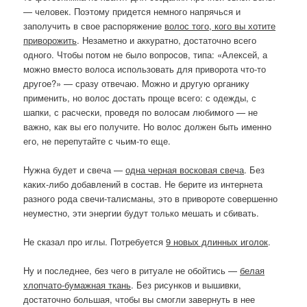
— человек. Поэтому придется немного напрячься и
заполучить в свое распоряжение
волос того, кого вы хотите
приворожить
. Незаметно и аккуратно, достаточно всего
одного. Чтобы потом не было вопросов, типа: «Алексей, а
можно вместо волоса использовать для приворота что-то
другое?» — сразу отвечаю. Можно и другую органику
применить, но волос достать проще всего: с одежды, с
шапки, с расчески, проведя по волосам любимого — не
важно, как вы его получите. Но волос должен быть именно
его, не перепутайте с чьим-то еще.
Нужна будет и свеча —
одна черная восковая свеча
. Без
каких-либо добавлений в состав. Не берите из интернета
разного рода свечи-талисманы, это в привороте совершенно
неуместно, эти энергии будут только мешать и сбивать.
Не сказал про иглы. Потребуется
9 новых длинных иголок
.
Ну и последнее, без чего в ритуале не обойтись —
белая
хлопчато-бумажная ткань
. Без рисунков и вышивки,
достаточно большая, чтобы вы смогли завернуть в нее