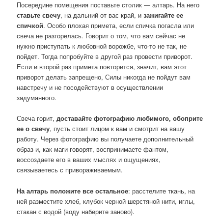
Посередине помещения поставьте столик — алтарь. На него
ставьте свечу
, на дальний от вас край, и
зажигайте ее
спичкой
. Особо плохая примета, если спичка погасла или
свеча не разгорелась. Говорит о том, что вам сейчас не
нужно приступать к любовной ворожбе, что-то не так, не
пойдет. Тогда попробуйте в другой раз провести приворот.
Если и второй раз примета повторится, значит, вам этот
приворот делать запрещено, Силы никогда не пойдут вам
навстречу и не посодействуют в осуществлении
задуманного.
Свеча горит,
доставайте фотографию любимого, обоприте
ее о свечу
, пусть стоит лицом к вам и смотрит на вашу
работу. Через фотографию вы получаете дополнительный
образ и, как маги говорят, воспринимаете фантом,
воссоздаете его в ваших мыслях и ощущениях,
связываетесь с привораживаемым.
На алтарь положите все остальное
: расстелите ткань, на
ней разместите хлеб, клубок черной шерстяной нити, иглы,
стакан с водой (воду наберите заново).