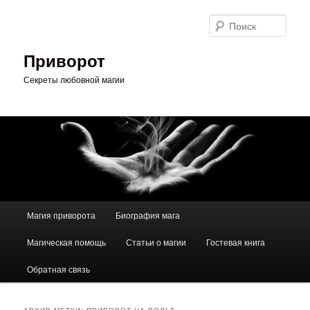
Перейти
Перейти
к
к
Поис
основному
дополнительному
содержимому
содержимому
Приворот
Секреты любовной магии
Главное
Магия приворота
Биография мага
меню
Магическая помощь
Статьи о магии
Гостевая книга
Обратная связь
АРХИВ МЕТКИ:
ПРИВОРОТ НА ВОЛЬТ