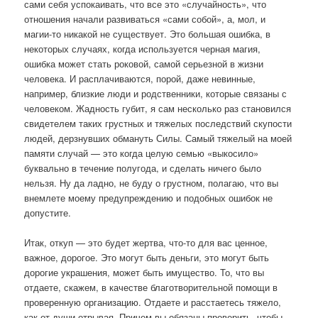
сами себя успокаивать, что все это «случайность», что
отношения начали развиваться «сами собой», а, мол, и
магии-то никакой не существует. Это большая ошибка, в
некоторых случаях, когда используется черная магия,
ошибка может стать роковой, самой серьезной в жизни
человека. И расплачиваются, порой, даже невинные,
например, близкие люди и родственники, которые связаны с
человеком. Жадность губит, я сам несколько раз становился
свидетелем таких грустных и тяжелых последствий скупости
людей, дерзнувших обмануть Силы. Самый тяжелый на моей
памяти случай — это когда целую семью «выкосило»
буквально в течение полугода, и сделать ничего было
нельзя. Ну да ладно, не буду о грустном, полагаю, что вы
внемлете моему предупреждению и подобных ошибок не
допустите.
Итак, откуп — это будет жертва, что-то для вас ценное,
важное, дорогое. Это могут быть деньги, это могут быть
дорогие украшения, может быть имущество. То, что вы
отдаете, скажем, в качестве благотворительной помощи в
проверенную организацию. Отдаете и расстаетесь тяжело,
как от души отрывая. Причем вы обязаны проверить, чтобы