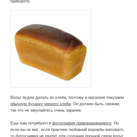
привороте.
Вольт будем делать из хлеба, поэтому в магазине покупаем
обычную буханку черного хлеба
. Он должен быть свежим,
так что не закупайтесь очень заранее.
Еще вам потребуется
фотография привораживаемого
. Но
если вы не маг, если практики любовной ворожбы маловато,
то фотоснимка не хватит для создания прочной связи вольт