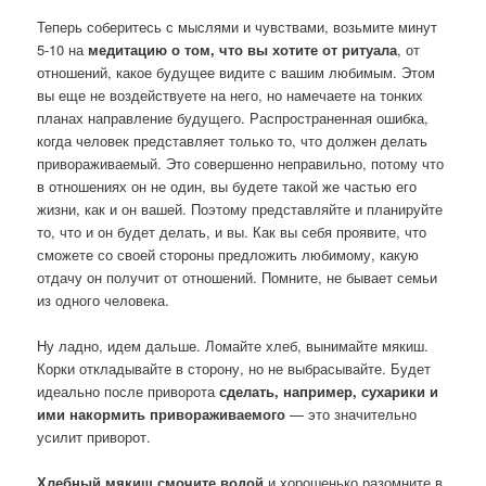
Теперь соберитесь с мыслями и чувствами, возьмите минут
5-10 на
медитацию о том, что вы хотите от ритуала
, от
отношений, какое будущее видите с вашим любимым. Этом
вы еще не воздействуете на него, но намечаете на тонких
планах направление будущего. Распространенная ошибка,
когда человек представляет только то, что должен делать
привораживаемый. Это совершенно неправильно, потому что
в отношениях он не один, вы будете такой же частью его
жизни, как и он вашей. Поэтому представляйте и планируйте
то, что и он будет делать, и вы. Как вы себя проявите, что
сможете со своей стороны предложить любимому, какую
отдачу он получит от отношений. Помните, не бывает семьи
из одного человека.
Ну ладно, идем дальше. Ломайте хлеб, вынимайте мякиш.
Корки откладывайте в сторону, но не выбрасывайте. Будет
идеально после приворота
сделать, например, сухарики и
ими накормить привораживаемого
— это значительно
усилит приворот.
Хлебный мякиш смочите водой
и хорошенько разомните в