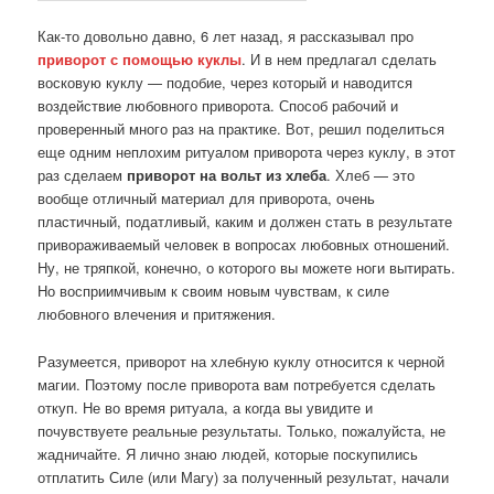
Как-то довольно давно, 6 лет назад, я рассказывал про
приворот с помощью куклы
. И в нем предлагал сделать
восковую куклу — подобие, через который и наводится
воздействие любовного приворота. Способ рабочий и
проверенный много раз на практике. Вот, решил поделиться
еще одним неплохим ритуалом приворота через куклу, в этот
раз сделаем
приворот на вольт из хлеба
. Хлеб — это
вообще отличный материал для приворота, очень
пластичный, податливый, каким и должен стать в результате
привораживаемый человек в вопросах любовных отношений.
Ну, не тряпкой, конечно, о которого вы можете ноги вытирать.
Но восприимчивым к своим новым чувствам, к силе
любовного влечения и притяжения.
Разумеется, приворот на хлебную куклу относится к черной
магии. Поэтому после приворота вам потребуется сделать
откуп. Не во время ритуала, а когда вы увидите и
почувствуете реальные результаты. Только, пожалуйста, не
жадничайте. Я лично знаю людей, которые поскупились
отплатить Силе (или Магу) за полученный результат, начали