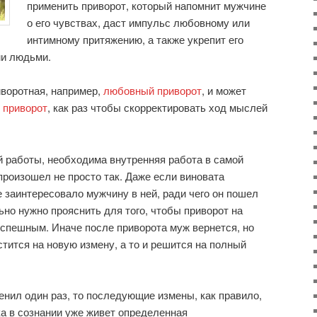
применить приворот, который напомнит мужчине
о его чувствах, даст импульс любовному или
интимному притяжению, а также укрепит его
ми людьми.
иворотная, например,
любовный приворот
, и может
 приворот
, как раз чтобы скорректировать ход мыслей
й работы, необходима внутренняя работа в самой
произошел не просто так. Даже если виновата
е заинтересовало мужчину в ней, ради чего он пошел
ьно нужно прояснить для того, чтобы приворот на
спешным. Иначе после приворота муж вернется, но
тится на новую измену, а то и решится на полный
енил один раз, то последующие измены, как правило,
ка в сознании уже живет определенная