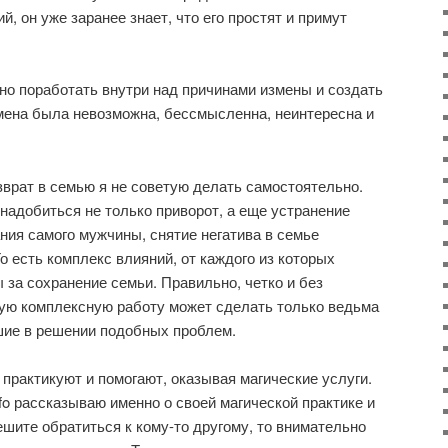
, он уже заранее знает, что его простят и примут
о поработать внутри над причинами измены и создать
мена была невозможна, бессмысленна, неинтересна и
озврат в семью я не советую делать самостоятельно.
онадобиться не только приворот, а еще устранение
ния самого мужчины, снятие негатива в семье
о есть комплекс влияний, от каждого из которых
 за сохранение семьи. Правильно, четко и без
кую комплексную работу может сделать только ведьма
вшие в решении подобных проблем.
 практикуют и помогают, оказывая магические услуги.
info рассказываю именно о своей магической практике и
ешите обратиться к кому-то другому, то внимательно