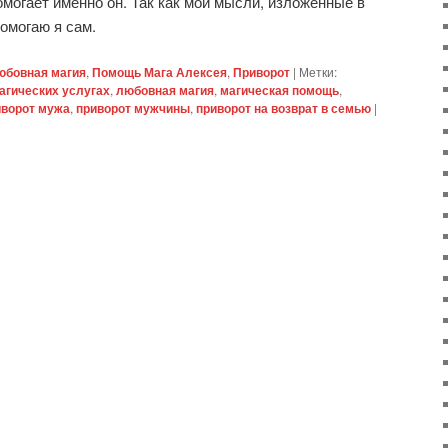
помогает именно он. Так как мои мысли, изложенные в
помогаю я сам.
юбовная магия
,
Помощь Мага Алексея
,
Приворот
|
Метки:
агических услугах
,
любовная магия
,
магическая помощь
,
иворот мужа
,
приворот мужчины
,
приворот на возврат в семью
|