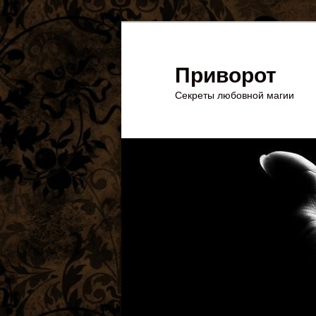
Перейти
Перейти
к
к
основному
дополнительному
Приворот
содержимому
содержимому
Секреты любовной магии