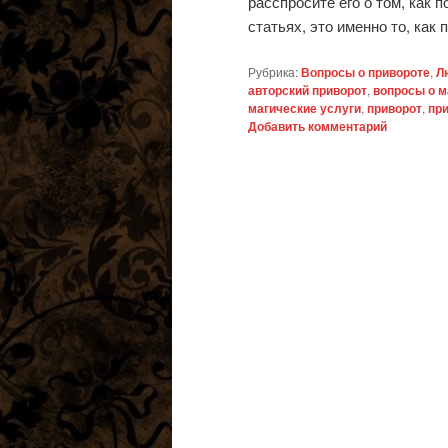
расспросите его о том, как 
статьях, это именно то, как 
Рубрика:
Вопросы о привороте
,
Л
авторский приворот
,
вопросы о м
магические услуги
,
приворот
,
пр
Добавить комментарий