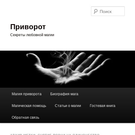
Перейти
Перейти
к
к
Поис
основному
дополнительному
содержимому
содержимому
Приворот
Секреты любовной магии
Главное
Магия приворота
Биография мага
меню
Магическая помощь
Статьи о магии
Гостевая книга
Обратная связь
АРХИВ МЕТКИ:
СНЯТИЕ ПОРЧИ НА ОДИНОЧЕСТВО