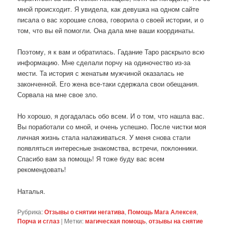
мной происходит. Я увидела, как девушка на одном сайте
писала о вас хорошие слова, говорила о своей истории, и о
том, что вы ей помогли. Она дала мне ваши координаты.
Поэтому, я к вам и обратилась. Гадание Таро раскрыло всю
информацию. Мне сделали порчу на одиночество из-за
мести. Та история с женатым мужчиной оказалась не
законченной. Его жена все-таки сдержала свои обещания.
Сорвала на мне свое зло.
Но хорошо, я догадалась обо всем. И о том, что нашла вас.
Вы поработали со мной, и очень успешно. После чистки моя
личная жизнь стала налаживаться. У меня снова стали
появляться интересные знакомства, встречи, поклонники.
Спасибо вам за помощь! Я тоже буду вас всем
рекомендовать!
Наталья.
Рубрика:
Отзывы о снятии негатива
,
Помощь Мага Алексея
,
Порча и сглаз
|
Метки:
магическая помощь
,
отзывы на снятие