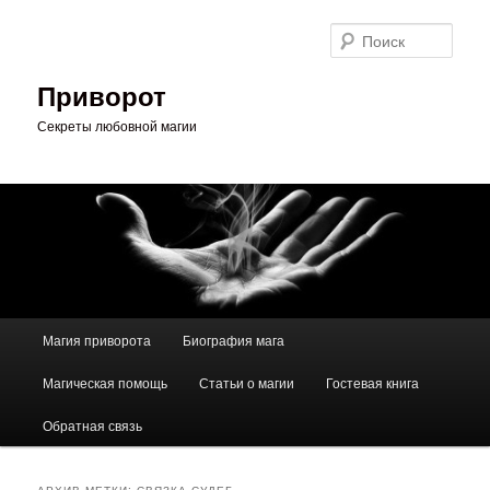
Перейти
Перейти
к
к
Поис
основному
дополнительному
содержимому
содержимому
Приворот
Секреты любовной магии
Главное
Магия приворота
Биография мага
меню
Магическая помощь
Статьи о магии
Гостевая книга
Обратная связь
АРХИВ МЕТКИ:
СВЯЗКА СУДЕБ