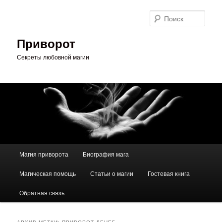
Перейти
Перейти
к
к
Поис
основному
дополнительному
содержимому
содержимому
Приворот
Секреты любовной магии
Главное
Магия приворота
Биография мага
меню
Магическая помощь
Статьи о магии
Гостевая книга
Обратная связь
АРХИВ МЕТКИ:
ПРИВОРОТ ДЕНЕГ