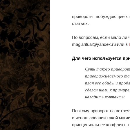
привороты, побуждающие к 
статьях.
По вопросам, если мало ли 
magiaritual@yandex.ru или в
Для чего используется при
Суть такого приворота
привораживаемого так
план все обиды и проб
сделал шаги к примире
наладить контакты.
Поэтому приворот на встреч
в использовании такой маги
принципиальнее конфликт, т