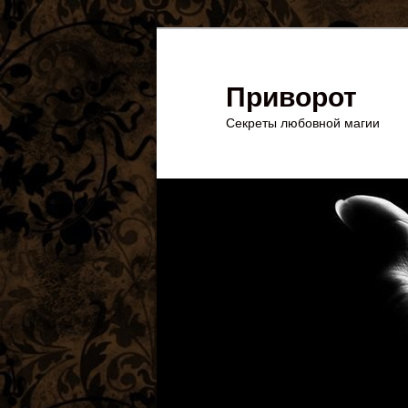
Перейти
Перейти
к
к
основному
дополнительному
Приворот
содержимому
содержимому
Секреты любовной магии