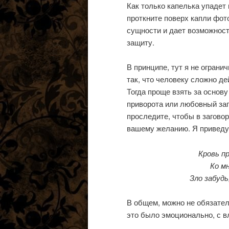
Как только капелька упадет
проткните поверх капли фот
сущности и дает возможнос
защиту.
В принципе, тут я не огран
так, что человеку сложно д
Тогда проще взять за основ
приворота или любовный заг
проследите, чтобы в загово
вашему желанию. Я приведу 
Кровь пр
Ко м
Зло забудь
В общем, можно не обязател
это было эмоционально, с в