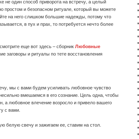
ке не один способ приворота на встречу, а целый
но простом и безопасном ритуале, который вы можете
айте на него слишком большие надежды, потому что
азывается, в пух и прах, то потребуется нечто более
осмотрите еще вот здесь – сборник
Любовные
шие заговоры и ритуалы по тете восстановления
ечу, мы с вами будем усиливать любовное чувство
 несильно вмешаемся в его сознание. Цель одна, чтобы
ан, а любовное влечение возросло и привело вашего
у с вами.
ю белую свечу и зажигаем ее, ставим на стол.