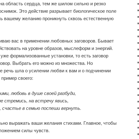
 на область сердца, тем же шилом сильно и резко
оснимок. Это действие разрывает биологическое поле
ть вашему желанию проникнуть сквозь естественную
ичиваю вас в применении любовных заговоров. Бывает
ействовать на уровне образов, мыслеформ и энергий.
у уже формализованные установки, то есть заговор
овор. Выбрать его можно из множества. Но
ре речь шла о усилении любви к вам и о подчинении
пример своего:
ими, любовь в душе своей разбуди,
не стремись, на встречу явись,
, счастье в семью поспеши вернуть.
ьно выражать ваши желания стихами. Главное, чтобы
ложением силы чувств.