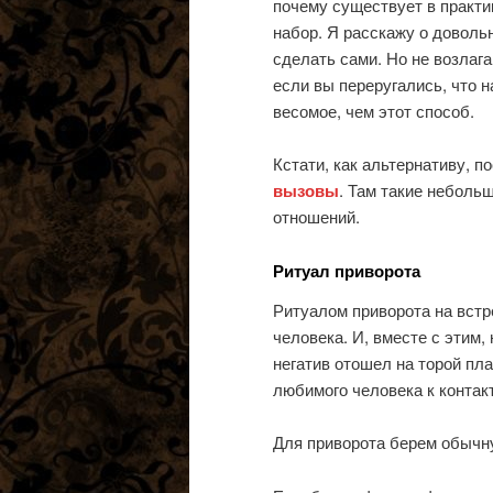
почему существует в практи
набор. Я расскажу о доволь
сделать сами. Но не возлаг
если вы переругались, что н
весомое, чем этот способ.
Кстати, как альтернативу, п
вызовы
. Там такие неболь
отношений.
Ритуал приворота
Ритуалом приворота на встр
человека. И, вместе с этим,
негатив отошел на торой пл
любимого человека к контакт
Для приворота берем обычну