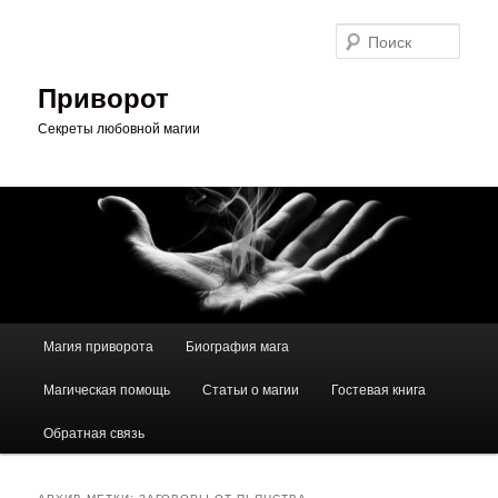
Перейти
Перейти
к
к
Поис
основному
дополнительному
содержимому
содержимому
Приворот
Секреты любовной магии
Главное
Магия приворота
Биография мага
меню
Магическая помощь
Статьи о магии
Гостевая книга
Обратная связь
АРХИВ МЕТКИ:
ЗАГОВОРЫ ОТ ПЬЯНСТВА