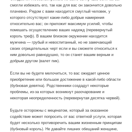
смогли избежать его, так как для вас он закончится довольно
плачевно. Рядом с вами находится смуглый человек, у
которого отсутствуют какие-либо добрые намерения
относительно вас; он приложит максимум усилий, чтобы
помешать осуществлению ваших надежд (перевернутый
король треф). В вашем близком окружении находится
мужчина — грубый и невоспитанный, но не замечающий
своих отрицательных черт если и вы сможете относиться к
ним довольно равнодушно, то он станет вашим верным и
добрым другом (валет пик).
Если вы не будете мелочиться, то вас ожидает ценное
приобретение или большое достижение в какой-либо области
(бубновая девятка). Родственники создадут некоторые
проблемы, из-за которых возникнут разочарование и
некоторая неопределенность (перевернутая десятка червей).
Будьте осторожны с меценатом, который за оказанное
содействие может попросить от вас ответной услуги, которая
будет несколько противоречить вашим жизненным принципам
(бубновый король). Не давайте лишних обещаний женщине,