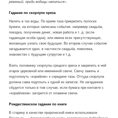
ряженый, приди водицы напиться
».
Гадание по скорлупе ореха
Налить в таз воды. По краям таза прикрепить полоски
бумаги, на которых написаны события, например свадьба,
поездка, получение денег, новая работа и т. д. (если
гадающая особа одна), или имена всех присутствующих,
желающих узнать свое будущее. Во втором случае событие
загадывается одно, в частности свадьба, помолвка,
знакомство с будущим супругом и т.д.
Взять половинку скорлупы грецкого ореха и закрепить в ней
огарок церковной или именинной свечи. Свечу зажечь и
подтолкнуть «кораблик» к середине таза. Оттуда скорлупа
должна сама подплыть к одной из записок. Но загаданное
сбудется только в том случае, если бумага при контакте с
«корабликом» загорится от пламени свечи.
Рождественское гадание по книге
В старину в качестве пророческой книги использовали
Псалтырь — богослужебную книгу, содержащую библейскую