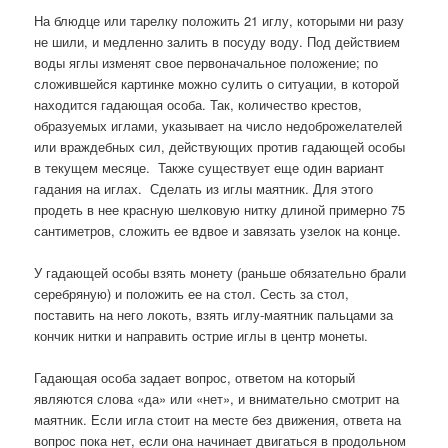
На блюдце или тарелку положить 21 иглу, которыми ни разу
не шили, и медленно залить в посуду воду. Под действием
воды яглы изменят свое первоначальное положение; по
сложившейся картинке можно сулить о ситуации, в которой
находится гадающая особа. Так, количество крестов,
образуемых иглами, указывает на число недоброжелателей
или враждебных сил, действующих против гадающей особы
в текущем месяце. Также существует еще один вариант
гадания на иглах. Сделать из иглы маятник. Для этого
продеть в нее красную шелковую нитку длиной примерно 75
сантиметров, сложить ее вдвое и завязать узелок на конце.
У гадающей особы взять монету (раньше обязательно брали
серебряную) и положить ее на стол. Сесть за стол,
поставить на него локоть, взять иглу-маятник пальцами за
кончик нитки и направить острие иглы в центр монеты.
Гадающая особа задает вопрос, ответом на который
являются слова «да» или «нет», и внимательно смотрит на
маятник. Если игла стоит на месте без движения, ответа на
вопрос пока нет, если она начинает двигаться в продольном