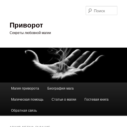
Перейти
Перейти
к
к
Поис
основному
дополнительному
содержимому
содержимому
Приворот
Секреты любовной магии
Главное
Магия приворота
Биография мага
меню
Магическая помощь
Статьи о магии
Гостевая книга
Обратная связь
АРХИВ МЕТКИ:
ГАДАНИЕ