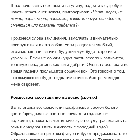
В полночь взять нож, выйти на улицу, подойти к сугробу и
начать резать снег ножом, приговаривая: «
Черт, черт, не
молчи, черт, черт, подскажи, какой мне муж попадется,
смеяться или плакать придется?
»
Произнеся слова заклинания, замолчать и внимательно
прислушаться к лаю собак. Если раздастся злобный,
отрывистый лай, значит, будущий муж будет строгий и
угрюмый. Если же собаки будут лаять весело и заливисто,
то и муж попадется веселый и добрый. Очень плохо, если во
время гадания послышится собачий вой. Это говорит о том,
что замужество будет недолгим и очень быстро молодая
жена овдовеет.
Рождественское гадание на воске (свечах)
Взять огарки восковых или парафиновых свечей белого
цвета (праздничные цветные свечи для гадания не
подходят), сложить в металлическую посуду, расплавить на
огне и сразу же влить в емкость с холодной водой.
Образовавшаяся при этом фигура и будет предсказывать то
будущее, которое ожидает гадающую особу. Толкование