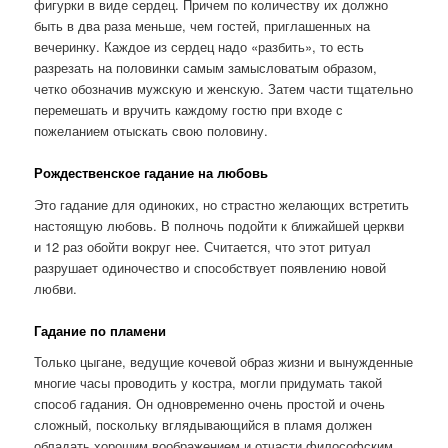
фигурки в виде сердец. Причем по количеству их должно
быть в два раза меньше, чем гостей, приглашенных на
вечеринку. Каждое из сердец надо «разбить», то есть
разрезать на половинки самым замысловатым образом,
четко обозначив мужскую и женскую. Затем части тщательно
перемешать и вручить каждому гостю при входе с
пожеланием отыскать свою половину.
Рождественское гадание на любовь
Это гадание для одиноких, но страстно желающих встретить
настоящую любовь. В полночь подойти к ближайшей церкви
и 12 раз обойти вокруг нее. Считается, что этот ритуал
разрушает одиночество и способствует появлению новой
любви.
Гадание по пламени
Только цыгане, ведущие кочевой образ жизни и вынужденные
многие часы проводить у костра, могли придумать такой
способ гадания. Он одновременно очень простой и очень
сложный, поскольку вглядывающийся в пламя должен
обладать хорошим воображением и отчасти философским