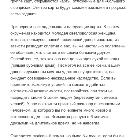
группе карт, открываются карты, отложенные для «большого
сюрприза». Эти три карты будут самыми важными в процессе
всего гадания.
При первом раскладе выпали следующие карты. В вашем
окружении находится молодая светловолосая женщина,
которая, пользуясь вашей чрезмерной доверчивостью, из
зависти разводит сплетни о вас, вы же настолько ослеплены
ее обаянием, что считаете ее своим большим другом.
Опасайтесь ее, так как она всегда выходит сухой из воды
(прямая бубновая дама). Несмотря на все ее козни, вашим
давно задуманным мечтам удастся осуществиться, вас
ожидает совершенно неожиданное наследство. Если вы
приложите максимум усилий, то сможете добиться
абсолютной независимости, постарайтесь при этом не
навредить своим близким людям (перевернутая семерка
червей). У вас состоится приятный разговор с незнакомым
человеком, из которого вы почерпнете много нового и
интересного для вас. Возможна разлука с близкими
друзьями на длительное время, но не навсегда.
Ожидается любовный роман, но было бы лучше, если бы вы