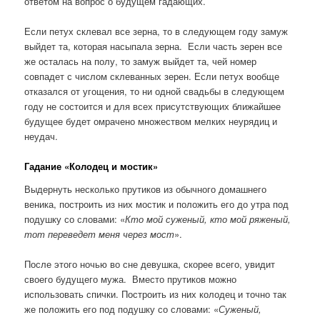
ответом на вопрос о будущем гадающих.
Если петух склевал все зерна, то в следующем году замуж
выйдет та, которая насыпала зерна. Если часть зерен все
же осталась на полу, то замуж выйдет та, чей номер
совпадет с числом склеванных зерен. Если петух вообще
отказался от угощения, то ни одной свадьбы в следующем
году не состоится и для всех присутствующих ближайшее
будущее будет омрачено множеством мелких неурядиц и
неудач.
Гадание «Колодец и мостик»
Выдернуть несколько прутиков из обычного домашнего
веника, построить из них мостик и положить его до утра под
подушку со словами: «
Кто мой суженый, кто мой ряженый,
тот переведет меня через мост
».
После этого ночью во сне девушка, скорее всего, увидит
своего будущего мужа. Вместо прутиков можно
использовать спички. Построить из них колодец и точно так
же положить его под подушку со словами: «
Суженый,