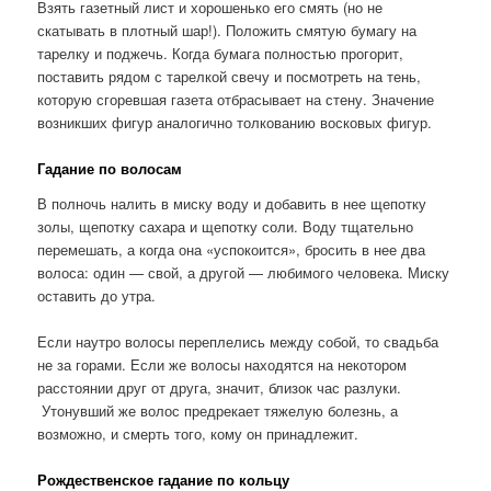
Взять газетный лист и хорошенько его смять (но не
скатывать в плотный шар!). Положить смятую бумагу на
тарелку и поджечь. Когда бумага полностью прогорит,
поставить рядом с тарелкой свечу и посмотреть на тень,
которую сгоревшая газета отбрасывает на стену. Значение
возникших фигур аналогично толкованию восковых фигур.
Гадание по волосам
В полночь налить в миску воду и добавить в нее щепотку
золы, щепотку сахара и щепотку соли. Воду тщательно
перемешать, а когда она «успокоится», бросить в нее два
волоса: один — свой, а другой — любимого человека. Миску
оставить до утра.
Если наутро волосы переплелись между собой, то свадьба
не за горами. Если же волосы находятся на некотором
расстоянии друг от друга, значит, близок час разлуки.
Утонувший же волос предрекает тяжелую болезнь, а
возможно, и смерть того, кому он принадлежит.
Рождественское гадание по кольцу