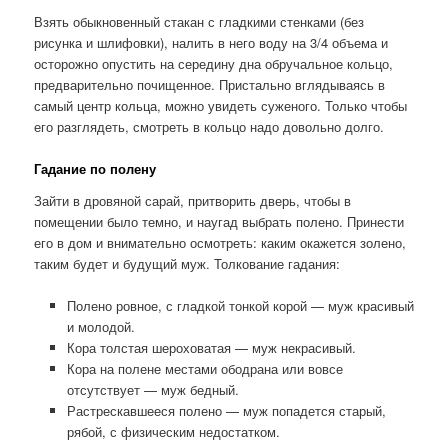
Взять обыкновенный стакан с гладкими стенками (без
рисунка и шлифовки), налить в него воду на 3/4 объема и
осторожно опустить на середину дна обручальное кольцо,
предварительно почищенное. Пристально вглядываясь в
самый центр кольца, можно увидеть суженого. Только чтобы
его разглядеть, смотреть в кольцо надо довольно долго.
Гадание по полену
Зайти в дровяной сарай, притворить дверь, чтобы в
помещении было темно, и наугад выбрать полено. Принести
его в дом и внимательно осмотреть: каким окажется золено,
таким будет и будущий муж. Толкование гадания:
Полено ровное, с гладкой тонкой корой — муж красивый
и молодой.
Кора толстая шероховатая — муж некрасивый.
Кора на полене местами ободрана или вовсе
отсутствует — муж бедный.
Растрескавшееся полено — муж попадется старый,
рябой, с физическим недостатком.