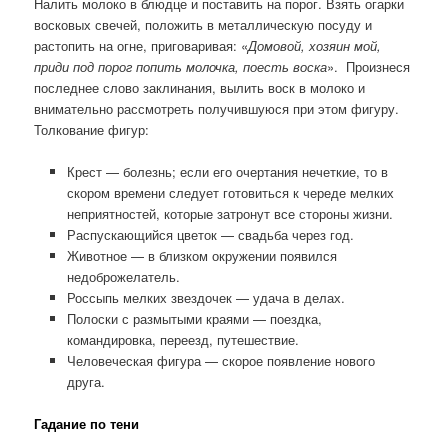
Налить молоко в блюдце и поставить на порог. Взять огарки
восковых свечей, положить в металлическую посуду и
растопить на огне, приговаривая: «
Домовой, хозяин мой,
приди под порог попить молочка, поесть воска
». Произнеся
последнее слово заклинания, вылить воск в молоко и
внимательно рассмотреть получившуюся при этом фигуру.
Толкование фигур:
Крест — болезнь; если его очертания нечеткие, то в
скором времени следует готовиться к череде мелких
неприятностей, которые затронут все стороны жизни.
Распускающийся цветок — свадьба через год.
Животное — в близком окружении появился
недоброжелатель.
Россыпь мелких звездочек — удача в делах.
Полоски с размытыми краями — поездка,
командировка, переезд, путешествие.
Человеческая фигура — скорое появление нового
друга.
Гадание по тени