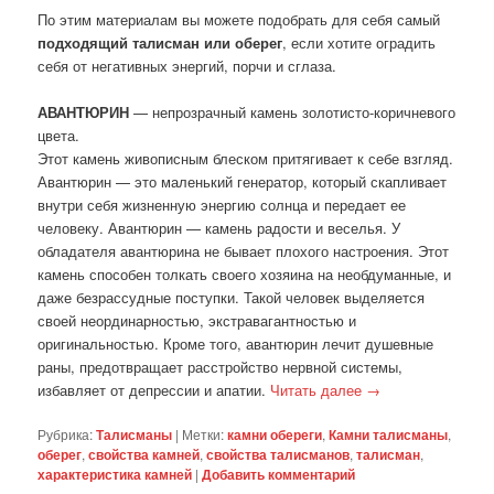
По этим материалам вы можете подобрать для себя самый
подходящий талисман или оберег
, если хотите оградить
себя от негативных энергий, порчи и сглаза.
АВАНТЮРИН
— непрозрачный камень золотисто-коричневого
цвета.
Этот камень живописным блеском притягивает к себе взгляд.
Авантюрин — это маленький генератор, который скапливает
внутри себя жизненную энергию солнца и передает ее
человеку. Авантюрин — камень радости и веселья. У
обладателя авантюрина не бывает плохого настроения. Этот
камень способен толкать своего хозяина на необдуманные, и
даже безрассудные поступки. Такой человек выделяется
своей неординарностью, экстравагантностью и
оригинальностью. Кроме того, авантюрин лечит душевные
раны, предотвращает расстройство нервной системы,
избавляет от депрессии и апатии.
Читать далее
→
Рубрика:
Талисманы
|
Метки:
камни обереги
,
Камни талисманы
,
оберег
,
свойства камней
,
свойства талисманов
,
талисман
,
характеристика камней
|
Добавить комментарий