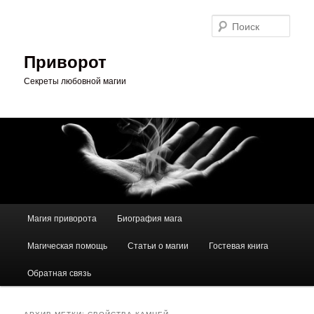
Перейти
Перейти
к
к
Поис
основному
дополнительному
содержимому
содержимому
Приворот
Секреты любовной магии
Главное
Магия приворота
Биография мага
меню
Магическая помощь
Статьи о магии
Гостевая книга
Обратная связь
АРХИВ МЕТКИ:
СВОЙСТВА КАМНЕЙ