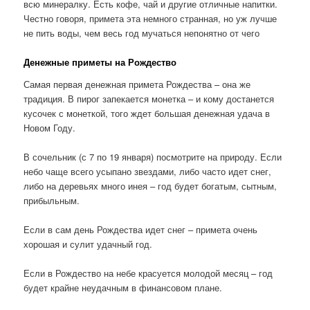
всю минералку. Есть кофе, чай и другие отличные напитки.
Честно говоря, примета эта немного странная, но уж лучше
не пить воды, чем весь год мучаться непонятно от чего
Денежные приметы на Рождество
Самая первая денежная примета Рождества – она же
традиция. В пирог запекается монетка – и кому достанется
кусочек с монеткой, того ждет большая денежная удача в
Новом Году.
В сочельник (с 7 по 19 января) посмотрите на природу. Если
небо чаще всего усыпано звездами, либо часто идет снег,
либо на деревьях много инея – год будет богатым, сытным,
прибыльным.
Если в сам день Рождества идет снег – примета очень
хорошая и сулит удачный год.
Если в Рождество на небе красуется молодой месяц – год
будет крайне неудачным в финансовом плане.