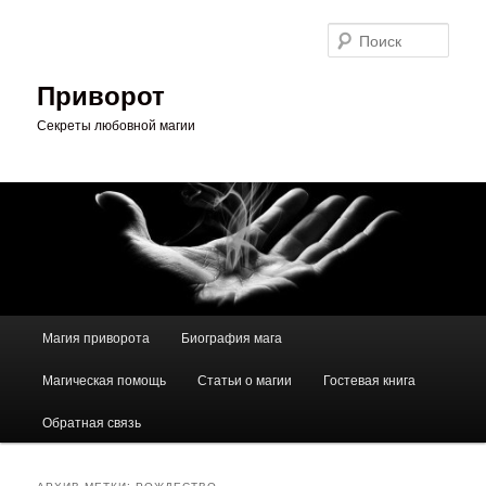
Перейти
Перейти
к
к
Поис
основному
дополнительному
содержимому
содержимому
Приворот
Секреты любовной магии
Главное
Магия приворота
Биография мага
меню
Магическая помощь
Статьи о магии
Гостевая книга
Обратная связь
АРХИВ МЕТКИ:
РОЖДЕСТВО