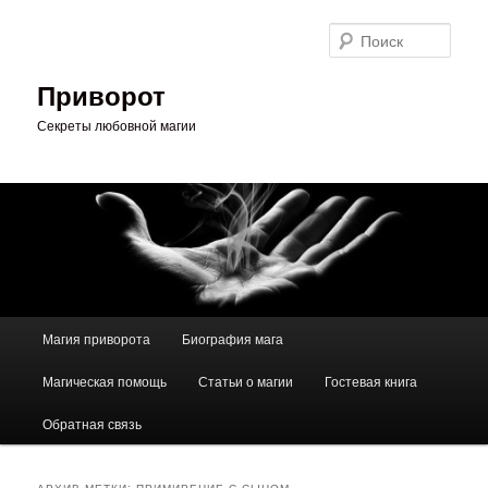
Перейти
Перейти
к
к
Поис
основному
дополнительному
содержимому
содержимому
Приворот
Секреты любовной магии
Главное
Магия приворота
Биография мага
меню
Магическая помощь
Статьи о магии
Гостевая книга
Обратная связь
АРХИВ МЕТКИ:
ПРИМИРЕНИЕ С СЫНОМ