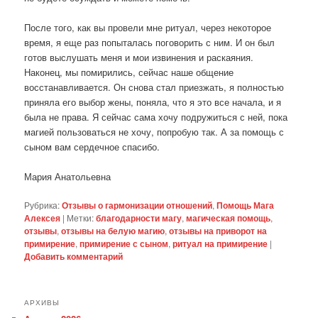
После того, как вы провели мне ритуал, через некоторое
время, я еще раз попыталась поговорить с ним. И он был
готов выслушать меня и мои извинения и раскаяния.
Наконец, мы помирились, сейчас наше общение
восстанавливается. Он снова стал приезжать, я полностью
приняла его выбор жены, поняла, что я это все начала, и я
была не права. Я сейчас сама хочу подружиться с ней, пока
магией пользоваться не хочу, попробую так. А за помощь с
сыном вам сердечное спасибо.
Мария Анатольевна
Рубрика:
Отзывы о гармонизации отношений
,
Помощь Мага
Алексея
|
Метки:
благодарности магу
,
магическая помощь
,
отзывы
,
отзывы на белую магию
,
отзывы на приворот на
примирение
,
примирение с сыном
,
ритуал на примирение
|
Добавить комментарий
АРХИВЫ