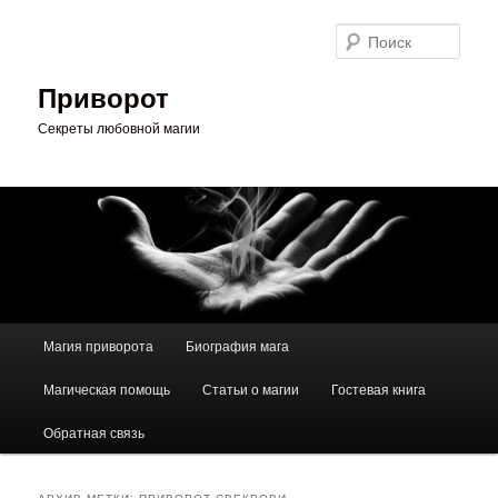
Перейти
Перейти
к
к
Поис
основному
дополнительному
содержимому
содержимому
Приворот
Секреты любовной магии
Главное
Магия приворота
Биография мага
меню
Магическая помощь
Статьи о магии
Гостевая книга
Обратная связь
АРХИВ МЕТКИ:
ПРИВОРОТ СВЕКРОВИ