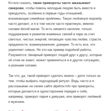
Кстати сказать,
такие привороты часто заказывают
свекрови
, чтобы помочь молодым людям быть вместе и
преодолеть, особенно в первые годы отношений,
возникающие семейные проблемы. Такую любовную ворожбу
часто делают, и я в том числе часто практикую, именно
силами белой магии. То есть никакого насилия, только
поддержание и развитие взаимных связей в паре за счет
светлых, чистых энергий, питающих чувства любви, страсти,
преданности, взаимоуважения, доверия. То есть все, что
укрепляет семью. Но это как пример подобной работы.
Разумеется, бинарный приворот людей друг к другу, которые
об этом не знают, может применяться и в других ситуациях,
и разными силами.
Так что, да, такой приворот сделать можно – дело только за
тем, чтобы выбрать подходящий ритуал. Ведь часто и я
рассказываю на своем сайте alpetrov.info про привороты,
которые делаются в одностороннем порядке к себе,
например, приворот парня к девушке, или приворот любимой
к мужчине.