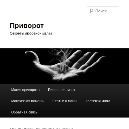
Перейти
Перейти
к
к
Поис
основному
дополнительному
содержимому
содержимому
Приворот
Секреты любовной магии
Главное
Магия приворота
Биография мага
меню
Магическая помощь
Статьи о магии
Гостевая книга
Обратная связь
АРХИВ МЕТКИ:
ПРИВОРОТ НА ПЕРЕЦ