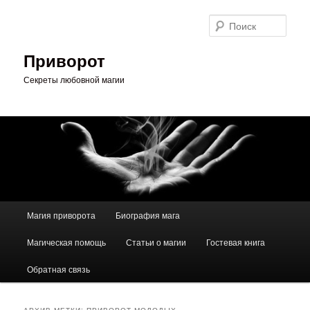
Перейти
Перейти
к
к
Поис
основному
дополнительному
содержимому
содержимому
Приворот
Секреты любовной магии
Главное
Магия приворота
Биография мага
меню
Магическая помощь
Статьи о магии
Гостевая книга
Обратная связь
АРХИВ МЕТКИ:
ПРИВОРОТ МОЛОДЫХ