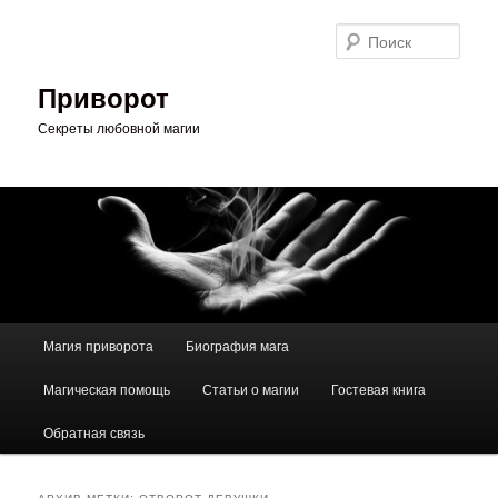
Перейти
Перейти
к
к
Поис
основному
дополнительному
содержимому
содержимому
Приворот
Секреты любовной магии
Главное
Магия приворота
Биография мага
меню
Магическая помощь
Статьи о магии
Гостевая книга
Обратная связь
АРХИВ МЕТКИ:
ОТВОРОТ ДЕВУШКИ