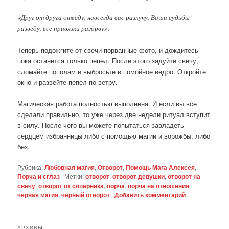
«Друг от друга отведу, навсегда вас разлучу. Ваши судьбы
разведу, все привязки разорву».
Теперь подожгите от свечи порванные фото, и дождитесь
пока останется только пепел. После этого задуйте свечу,
сломайте пополам и выбросьте в помойное ведро. Откройте
окно и развейте пепел по ветру.
Магическая работа полностью выполнена. И если вы все
сделали правильно, то уже через две недели ритуал вступит
в силу. После чего вы можете попытаться завладеть
сердцем избранницы либо с помощью магии и ворожбы, либо
без.
Рубрика:
Любовная магия
,
Отворот
,
Помощь Мага Алексея
,
Порча и сглаз
|
Метки:
отворот
,
отворот девушки
,
отворот на
свечу
,
отворот от соперника
,
порча
,
порча на отношения
,
черная магия
,
черный отворот
|
Добавить комментарий
АРХИВЫ