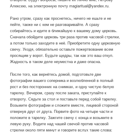
Алексею, на электронную почту magiaritual@yandex.ru.
Рано утром, сразу как проснетесь, ничего не ешьте и не
пейте, также ни с кем не разговаривайте. А сразу
собирайтесь и идите в ближайшую к вашему дому церковь.
Сначала обойдите церковь три раза против часовой стрелки,
а потом только заходите в неё. Приобретите одну церковную
свечу. Уходя, обязательно оставьте пожертвование всем
просящим у ворот. Будьте щедры, так как это ваш откуп.
Жадность в таком деле неуместна и даже опасна.
После того, как вернётесь домой, подготовьте две
фотографии вашего соперника и возлюбленной в полный
рост и без посторонних на снимках, и одну чистую белую
тарелку. Вечером, сразу после заката, приступайте к
отвороту. Сядьте за стол и поставьте перед собой тарелку.
Возьмите фотографии и сложите вместе, лицевой стороной
отвернув друг от друга. Порвите фото на четыре части и
положите в тарелку. Зажгите свечу с конца и возьмите в
левую руку. Водите над чашей свечой против часовой
стрелки около пяти минут и говорите вслух такие слова: