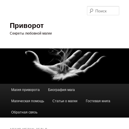
Перейти
Перейти
к
к
Поис
основному
дополнительному
содержимому
содержимому
Приворот
Секреты любовной магии
Главное
Магия приворота
Биография мага
меню
Магическая помощь
Статьи о магии
Гостевая книга
Обратная связь
АРХИВ МЕТКИ:
ЗЕЛЬЯ