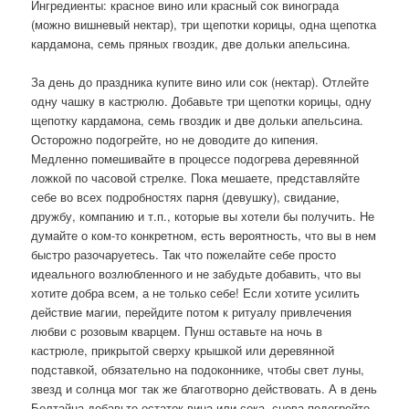
Ингредиенты: красное вино или красный сок винограда
(можно вишневый нектар), три щепотки корицы, одна щепотка
кардамона, семь пряных гвоздик, две дольки апельсина.
За день до праздника купите вино или сок (нектар). Отлейте
одну чашку в кастрюлю. Добавьте три щепотки корицы, одну
щепотку кардамона, семь гвоздик и две дольки апельсина.
Осторожно подогрейте, но не доводите до кипения.
Медленно помешивайте в процессе подогрева деревянной
ложкой по часовой стрелке. Пока мешаете, представляйте
себе во всех подробностях парня (девушку), свидание,
дружбу, компанию и т.п., которые вы хотели бы получить. Не
думайте о ком-то конкретном, есть вероятность, что вы в нем
быстро разочаруетесь. Так что пожелайте себе просто
идеального возлюбленного и не забудьте добавить, что вы
хотите добра всем, а не только себе! Если хотите усилить
действие магии, перейдите потом к ритуалу привлечения
любви с розовым кварцем. Пунш оставьте на ночь в
кастрюле, прикрытой сверху крышкой или деревянной
подставкой, обязательно на подоконнике, чтобы свет луны,
звезд и солнца мог так же благотворно действовать. А в день
Белтайна добавьте остаток вина или сока, снова подогрейте