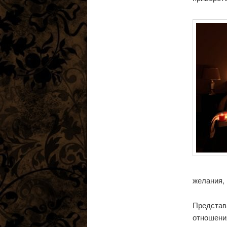
желания,
Представь
отношения