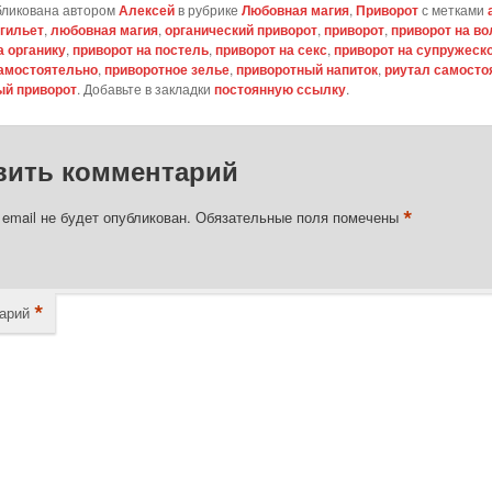
бликована автором
Алексей
в рубрике
Любовная магия
,
Приворот
с метками
гильет
,
любовная магия
,
органический приворот
,
приворот
,
приворот на в
а органику
,
приворот на постель
,
приворот на секс
,
приворот на супружеск
самостоятельно
,
приворотное зелье
,
приворотный напиток
,
риутал самосто
ый приворот
. Добавьте в закладки
постоянную ссылку
.
вить комментарий
*
email не будет опубликован.
Обязательные поля помечены
*
арий