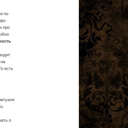
и по
про
и про
обно
ность
водит
 на
То есть
ритуале
о.
нать о