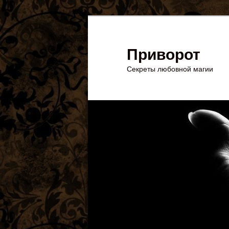
Перейти
к
основному
Приворот
содержимому
Секреты любовной магии