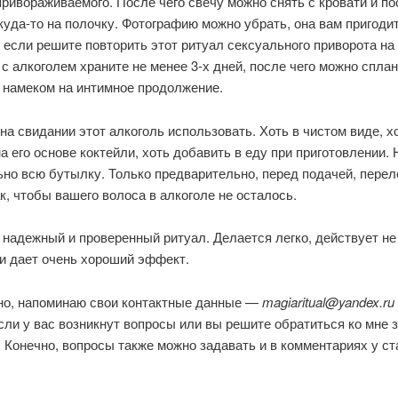
ривораживаемого. После чего свечу можно снять с кровати и по
куда-то на полочку. Фотографию можно убрать, она вам пригоди
если решите повторить этот ритуал сексуального приворота на
с алкоголем храните не менее 3-х дней, после чего можно спла
с намеком на интимное продолжение.
 на свидании этот алкоголь использовать. Хоть в чистом виде, х
а его основе коктейли, хоть добавить в еду при приготовлении. 
но всю бутылку. Только предварительно, перед подачей, перел
к, чтобы вашего волоса в алкоголе не осталось.
 надежный и проверенный ритуал. Делается легко, действует не
 и дает очень хороший эффект.
но, напоминаю свои контактные данные —
magiaritual@yandex.ru
сли у вас возникнут вопросы или вы решите обратиться ко мне 
Конечно, вопросы также можно задавать и в комментариях у ст