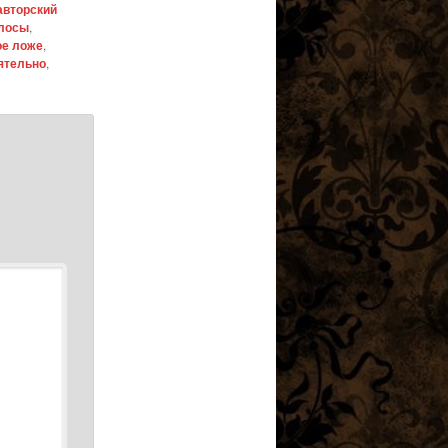
авторский
олосы
,
ое ложе
,
ятельно
,