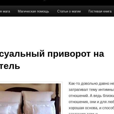
я мага
Магическая помощь
Статьи о магии
Гостевая книга
суальный приворот на
тель
Как-то довольно давно н
затрагивал тему интимны
отношений. А ведь близк
отношения, они и для лю
хорошая основа, и спосо
созданию семьи.