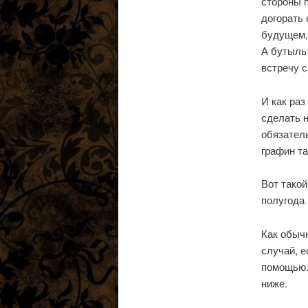
стороны п
догорать 
будущем, 
А бутыль 
встречу 
И как раз
сделать н
обязатель
графин та
Вот такой
полугода
Как обыч
случай, е
помощью. 
ниже.