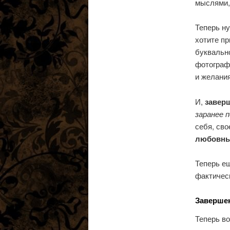
мыслями,
Теперь ну
хотите пр
буквально
фотограф
и желания
И,
заверш
заранее 
себя, сво
любовный
Теперь ещ
фактическ
Заверше
Теперь во