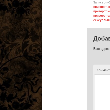
Запись опу
приворот
,
е
приворот н
приворот 
сексуальн
Доба
Ваш адрес 
Коммент