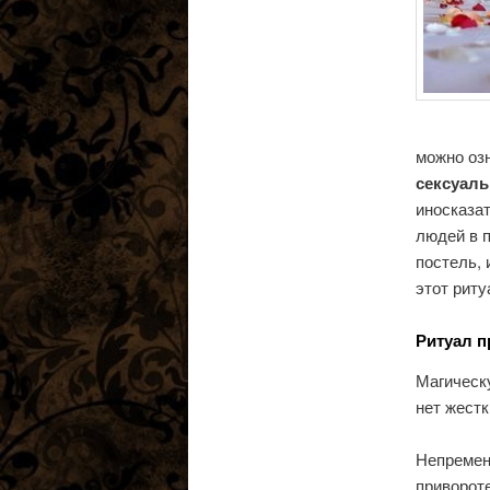
можно оз
сексуаль
иносказа
людей в п
постель, 
этот риту
Ритуал п
Магическу
нет жестк
Непременн
привороте