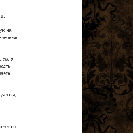
 вы
вую на
влечения
 его в
часть
лаете
туал вы,
тели, со