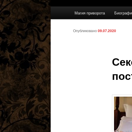
Главное
Магия приворота
Биографи
меню
Опубликовано
09.07.2020
Сек
пос