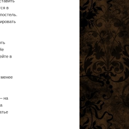
ставить
тся в
 постель.
нировать
оть
Не
ейте в
 менее
– на
за
атье