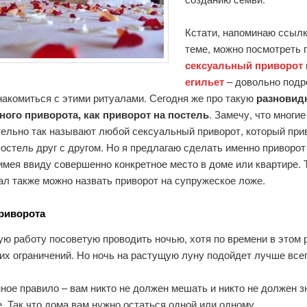
Кстати, напоминаю ссылк
теме, можно посмотреть 
сексуальный приворот
егильет
– довольно подр
накомиться с этими ритуалами. Сегодня же про такую
разновид
ного приворота, как приворот на постель
. Замечу, что многие
тельно так называют любой сексуальный приворот, который при
остель друг с другом. Но я предлагаю сделать именно приворот
имея ввиду совершенно конкретное место в доме или квартире. 
ал также можно назвать приворот на супружеское ложе.
риворота
ю работу посоветую проводить ночью, хотя по времени в этом 
их ограничений. Но ночь на растущую луну подойдет лучше всег
ое правило – вам никто не должен мешать и никто не должен з
. Так что дома вам нужно остаться одной или одному.