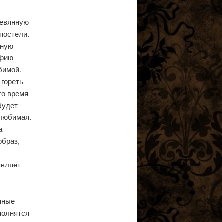
ревянную
 постели.
сную
афию
бимой.
 гореть
то время
 будет
любимая.
а
образ,
являет
мные
полнятся