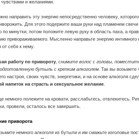
 чувствами и желаниями.
жно направить эту энергию непосредственно человеку, которого
иворожить. Для этого подержите ваши руки над пламенем свечи
 по минутки, потом положите левую руку в область паха, а пра
ию привораживаемого. Мысленно направьте энергию интимного 
 от себя к нему.
ая работу по привороту
,
снимите волос с головы, поместите
подготовленную бутыль с крепким алкоголем
. Так вы возьмете 
его настроя, своих чувств, энергетики, и на основе алкоголя сде
 напиток на страсть и сексуальное желание
.
е немного полежите на кровати, расслабьтесь, отвлекитесь. Ри
и, провели, осталось все завершить.
ние приворота
зьмите немного алкоголя из бутыли и им смажьте изголовье пос